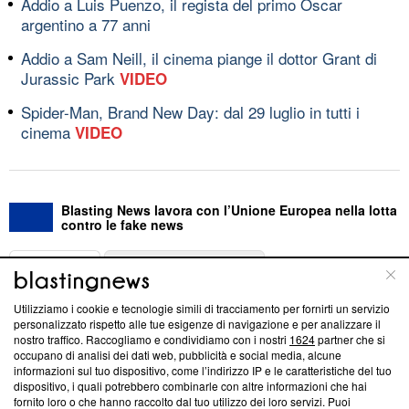
Addio a Luis Puenzo, il regista del primo Oscar
argentino a 77 anni
Addio a Sam Neill, il cinema piange il dottor Grant di
Jurassic Park
VIDEO
Spider-Man, Brand New Day: dal 29 luglio in tutti i
cinema
VIDEO
Blasting News lavora con l’Unione Europea nella lotta
contro le fake news
ABOUT
LINEA EDITORIALE
Utilizziamo i cookie e tecnologie simili di tracciamento per fornirti un servizio
Questa sezione offre informazioni trasparenti su Blasting
personalizzato rispetto alle tue esigenze di navigazione e per analizzare il
nostro traffico. Raccogliamo e condividiamo con i nostri
1624
partner che si
News, sui nostri processi editoriali e su come ci impegniamo a
occupano di analisi dei dati web, pubblicità e social media, alcune
creare news di qualità. Inoltre, afferma la nostra aderenza a
informazioni sul tuo dispositivo, come l’indirizzo IP e le caratteristiche del tuo
‘Trust Project - News with Integrity’
Blasting News non è
dispositivo, i quali potrebbero combinarle con altre informazioni che hai
ancora membro del programma, ma ha richiesto di farne
fornito loro o che hanno raccolto dal tuo utilizzo dei loro servizi. Puoi