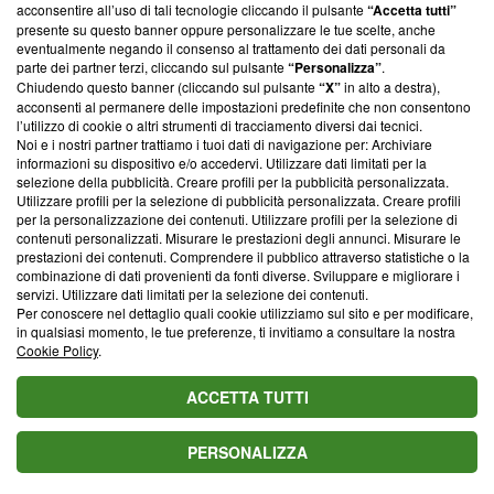
parte; Trust Project non ha ancora effettuato una verifica di
acconsentire all’uso di tali tecnologie cliccando il pulsante
“Accetta tutti”
conformità agli standard.
presente su questo banner oppure personalizzare le tue scelte, anche
eventualmente negando il consenso al trattamento dei dati personali da
parte dei partner terzi, cliccando sul pulsante
“Personalizza”
.
Su di noi
Chiudendo questo banner (cliccando sul pulsante
“X”
in alto a destra),
acconsenti al permanere delle impostazioni predefinite che non consentono
Team editoriale
l’utilizzo di cookie o altri strumenti di tracciamento diversi dai tecnici.
Noi e i nostri partner trattiamo i tuoi dati di navigazione per: Archiviare
Corporate
informazioni su dispositivo e/o accedervi. Utilizzare dati limitati per la
selezione della pubblicità. Creare profili per la pubblicità personalizzata.
Redazione
Utilizzare profili per la selezione di pubblicità personalizzata. Creare profili
per la personalizzazione dei contenuti. Utilizzare profili per la selezione di
Informativa Privacy
contenuti personalizzati. Misurare le prestazioni degli annunci. Misurare le
prestazioni dei contenuti. Comprendere il pubblico attraverso statistiche o la
Cookie Policy
combinazione di dati provenienti da fonti diverse. Sviluppare e migliorare i
servizi. Utilizzare dati limitati per la selezione dei contenuti.
Blasting SA, IDI CHE-247.845.224, Via Carlo Frasca, 3 - 6900
Per conoscere nel dettaglio quali cookie utilizziamo sul sito e per modificare,
Lugano (Svizzera) Tel:
+39 0690258937
in qualsiasi momento, le tue preferenze, ti invitiamo a consultare la nostra
Cookie Policy
.
© 2026 Blasting News
ACCETTA TUTTI
PERSONALIZZA