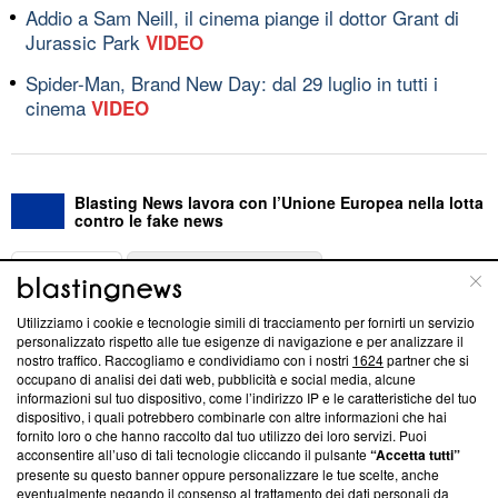
Addio a Sam Neill, il cinema piange il dottor Grant di
Jurassic Park
VIDEO
Spider-Man, Brand New Day: dal 29 luglio in tutti i
cinema
VIDEO
Blasting News lavora con l’Unione Europea nella lotta
contro le fake news
ABOUT
LINEA EDITORIALE
Utilizziamo i cookie e tecnologie simili di tracciamento per fornirti un servizio
Questa sezione offre informazioni trasparenti su Blasting
personalizzato rispetto alle tue esigenze di navigazione e per analizzare il
nostro traffico. Raccogliamo e condividiamo con i nostri
1624
partner che si
News, sui nostri processi editoriali e su come ci impegniamo a
occupano di analisi dei dati web, pubblicità e social media, alcune
creare news di qualità. Inoltre, afferma la nostra aderenza a
informazioni sul tuo dispositivo, come l’indirizzo IP e le caratteristiche del tuo
‘Trust Project - News with Integrity’
Blasting News non è
dispositivo, i quali potrebbero combinarle con altre informazioni che hai
ancora membro del programma, ma ha richiesto di farne
fornito loro o che hanno raccolto dal tuo utilizzo dei loro servizi. Puoi
parte; Trust Project non ha ancora effettuato una verifica di
acconsentire all’uso di tali tecnologie cliccando il pulsante
“Accetta tutti”
conformità agli standard.
presente su questo banner oppure personalizzare le tue scelte, anche
eventualmente negando il consenso al trattamento dei dati personali da