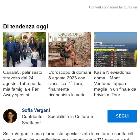
Content sponsored by Outbrain
Di tendenza oggi
Canale5, palinsesto
L'oroscopo di domani
Kasia Niewiadoma
stravolto dal 24
8 agosto 2026 con
doma il Mont
agosto: Tutto per la
classifica: 1ﾟToro,
Ventoux: tappa e
mia famiglia e Far
finalmente
maglia in un finale da
Away spostati
riconquista la vetta
brividi al Tour
Sofia Vergani
Contributor · Specialista in Cultura e
SEGUI
Spettacoli
Sofia Vergani è una giornalista specializzata in cultura e spettacoli,
con un’attenzione particolare per cinema, serie TV, musica e arti