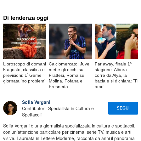
Di tendenza oggi
L'oroscopo di domani
Calciomercato: Juve
Far away, finale 1ª
5 agosto, classifica e
mette gli occhi su
stagione: Albora
previsioni: 1ﾟGemelli,
Frattesi, Roma su
corre da Alya, la
giornata 'no problem'
Molina, Fofana e
bacia e si dichiara: 'Ti
Fresneda
amo'
Sofia Vergani
Contributor · Specialista in Cultura e
SEGUI
Spettacoli
Sofia Vergani è una giornalista specializzata in cultura e spettacoli,
con un’attenzione particolare per cinema, serie TV, musica e arti
visive. Laureata in Lettere Moderne, racconta da anni il panorama