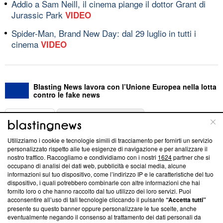
Addio a Sam Neill, il cinema piange il dottor Grant di
Jurassic Park
VIDEO
Spider-Man, Brand New Day: dal 29 luglio in tutti i
cinema
VIDEO
Blasting News lavora con l’Unione Europea nella lotta
contro le fake news
ABOUT
LINEA EDITORIALE
Utilizziamo i cookie e tecnologie simili di tracciamento per fornirti un servizio
Questa sezione offre informazioni trasparenti su Blasting
personalizzato rispetto alle tue esigenze di navigazione e per analizzare il
nostro traffico. Raccogliamo e condividiamo con i nostri
1624
partner che si
News, sui nostri processi editoriali e su come ci impegniamo a
occupano di analisi dei dati web, pubblicità e social media, alcune
creare news di qualità. Inoltre, afferma la nostra aderenza a
informazioni sul tuo dispositivo, come l’indirizzo IP e le caratteristiche del tuo
‘Trust Project - News with Integrity’
Blasting News non è
dispositivo, i quali potrebbero combinarle con altre informazioni che hai
ancora membro del programma, ma ha richiesto di farne
fornito loro o che hanno raccolto dal tuo utilizzo dei loro servizi. Puoi
parte; Trust Project non ha ancora effettuato una verifica di
acconsentire all’uso di tali tecnologie cliccando il pulsante
“Accetta tutti”
conformità agli standard.
presente su questo banner oppure personalizzare le tue scelte, anche
eventualmente negando il consenso al trattamento dei dati personali da