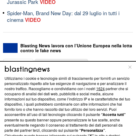
Jurassic Park
VIDEO
Spider-Man, Brand New Day: dal 29 luglio in tutti i
cinema
VIDEO
Blasting News lavora con l’Unione Europea nella lotta
contro le fake news
ABOUT
LINEA EDITORIALE
Utilizziamo i cookie e tecnologie simili di tracciamento per fornirti un servizio
Questa sezione offre informazioni trasparenti su Blasting
personalizzato rispetto alle tue esigenze di navigazione e per analizzare il
nostro traffico. Raccogliamo e condividiamo con i nostri
1624
partner che si
News, sui nostri processi editoriali e su come ci impegniamo a
occupano di analisi dei dati web, pubblicità e social media, alcune
creare news di qualità. Inoltre, afferma la nostra aderenza a
informazioni sul tuo dispositivo, come l’indirizzo IP e le caratteristiche del tuo
‘Trust Project - News with Integrity’
Blasting News non è
dispositivo, i quali potrebbero combinarle con altre informazioni che hai
ancora membro del programma, ma ha richiesto di farne
fornito loro o che hanno raccolto dal tuo utilizzo dei loro servizi. Puoi
parte; Trust Project non ha ancora effettuato una verifica di
acconsentire all’uso di tali tecnologie cliccando il pulsante
“Accetta tutti”
conformità agli standard.
presente su questo banner oppure personalizzare le tue scelte, anche
eventualmente negando il consenso al trattamento dei dati personali da
parte dei partner terzi, cliccando sul pulsante
“Personalizza”
.
Su di noi
Chiudendo questo banner (cliccando sul pulsante
“X”
in alto a destra),