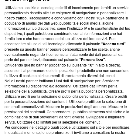
Utilizziamo i cookie e tecnologie simili di tracciamento per fornirti un servizio
Questa sezione offre informazioni trasparenti su Blasting
personalizzato rispetto alle tue esigenze di navigazione e per analizzare il
nostro traffico. Raccogliamo e condividiamo con i nostri
1624
partner che si
News, sui nostri processi editoriali e su come ci impegniamo a
occupano di analisi dei dati web, pubblicità e social media, alcune
creare news di qualità. Inoltre, afferma la nostra aderenza a
informazioni sul tuo dispositivo, come l’indirizzo IP e le caratteristiche del tuo
‘Trust Project - News with Integrity’
Blasting News non è
dispositivo, i quali potrebbero combinarle con altre informazioni che hai
ancora membro del programma, ma ha richiesto di farne
fornito loro o che hanno raccolto dal tuo utilizzo dei loro servizi. Puoi
parte; Trust Project non ha ancora effettuato una verifica di
acconsentire all’uso di tali tecnologie cliccando il pulsante
“Accetta tutti”
conformità agli standard.
presente su questo banner oppure personalizzare le tue scelte, anche
eventualmente negando il consenso al trattamento dei dati personali da
parte dei partner terzi, cliccando sul pulsante
“Personalizza”
.
Su di noi
Chiudendo questo banner (cliccando sul pulsante
“X”
in alto a destra),
acconsenti al permanere delle impostazioni predefinite che non consentono
Team editoriale
l’utilizzo di cookie o altri strumenti di tracciamento diversi dai tecnici.
Noi e i nostri partner trattiamo i tuoi dati di navigazione per: Archiviare
Corporate
informazioni su dispositivo e/o accedervi. Utilizzare dati limitati per la
selezione della pubblicità. Creare profili per la pubblicità personalizzata.
Redazione
Utilizzare profili per la selezione di pubblicità personalizzata. Creare profili
per la personalizzazione dei contenuti. Utilizzare profili per la selezione di
Informativa Privacy
contenuti personalizzati. Misurare le prestazioni degli annunci. Misurare le
prestazioni dei contenuti. Comprendere il pubblico attraverso statistiche o la
Cookie Policy
combinazione di dati provenienti da fonti diverse. Sviluppare e migliorare i
servizi. Utilizzare dati limitati per la selezione dei contenuti.
Blasting SA, IDI CHE-247.845.224, Via Carlo Frasca, 3 - 6900
Per conoscere nel dettaglio quali cookie utilizziamo sul sito e per modificare,
Lugano (Svizzera) Tel:
+39 0690258937
in qualsiasi momento, le tue preferenze, ti invitiamo a consultare la nostra