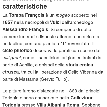
caratteristiche
La
è un
scoperto nel
Tomba François
ipogeo
nella necropoli di
dall'archeologo
1857
Vulci
. Si compone di sette
Alessandro François
camere funerarie disposte attorno a un atrio e a
un tablino, con una pianta a "T" rovesciata. Il
decorava le pareti con scene dai
ciclo pittorico
, come il sacrificiodi prigionieri troiani da
miti greci
parte di Achille, e episodi della
storia eroica
, tra cui la liberazione di Celio Vibenna da
etrusca
parte di Mastarna (Servio Tullio).
Le pitture furono distaccate nel 1863 dai principi
Torlonia e sono conservate nella
Collezione
presso
. Sebbene
Torlonia
Villa Albani a Roma