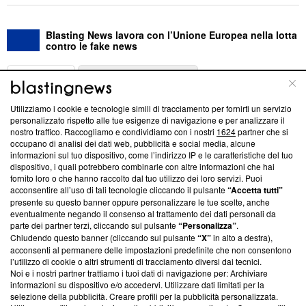
Blasting News lavora con l’Unione Europea nella lotta
contro le fake news
ABOUT
LINEA EDITORIALE
Utilizziamo i cookie e tecnologie simili di tracciamento per fornirti un servizio
Questa sezione offre informazioni trasparenti su Blasting
personalizzato rispetto alle tue esigenze di navigazione e per analizzare il
nostro traffico. Raccogliamo e condividiamo con i nostri
1624
partner che si
News, sui nostri processi editoriali e su come ci impegniamo a
occupano di analisi dei dati web, pubblicità e social media, alcune
creare news di qualità. Inoltre, afferma la nostra aderenza a
informazioni sul tuo dispositivo, come l’indirizzo IP e le caratteristiche del tuo
‘Trust Project - News with Integrity’
Blasting News non è
dispositivo, i quali potrebbero combinarle con altre informazioni che hai
ancora membro del programma, ma ha richiesto di farne
fornito loro o che hanno raccolto dal tuo utilizzo dei loro servizi. Puoi
parte; Trust Project non ha ancora effettuato una verifica di
acconsentire all’uso di tali tecnologie cliccando il pulsante
“Accetta tutti”
conformità agli standard.
presente su questo banner oppure personalizzare le tue scelte, anche
eventualmente negando il consenso al trattamento dei dati personali da
parte dei partner terzi, cliccando sul pulsante
“Personalizza”
.
Su di noi
Chiudendo questo banner (cliccando sul pulsante
“X”
in alto a destra),
acconsenti al permanere delle impostazioni predefinite che non consentono
Team editoriale
l’utilizzo di cookie o altri strumenti di tracciamento diversi dai tecnici.
Noi e i nostri partner trattiamo i tuoi dati di navigazione per: Archiviare
Corporate
informazioni su dispositivo e/o accedervi. Utilizzare dati limitati per la
selezione della pubblicità. Creare profili per la pubblicità personalizzata.
Redazione