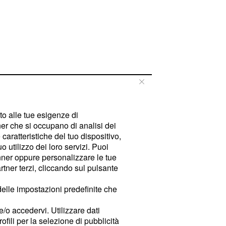
tto alle tue esigenze di
er che si occupano di analisi dei
caratteristiche del tuo dispositivo,
 utilizzo dei loro servizi. Puoi
ner oppure personalizzare le tue
tner terzi, cliccando sul pulsante
delle impostazioni predefinite che
e/o accedervi. Utilizzare dati
rofili per la selezione di pubblicità