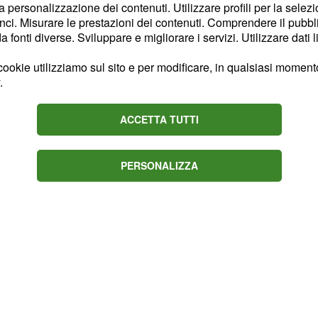
,
 Buckley
Dakota
la personalizzazione dei contenuti. Utilizzare profili per la selez
ci. Misurare le prestazioni dei contenuti. Comprendere il pubblic
 internazionale, di alto
fonti diverse. Sviluppare e migliorare i servizi. Utilizzare dati l
. La
ellini
o notevole interesse tra
ookie utilizziamo sul sito e per modificare, in qualsiasi momento,
.
 sull'isola.
ACCETTA TUTTI
PERSONALIZZA