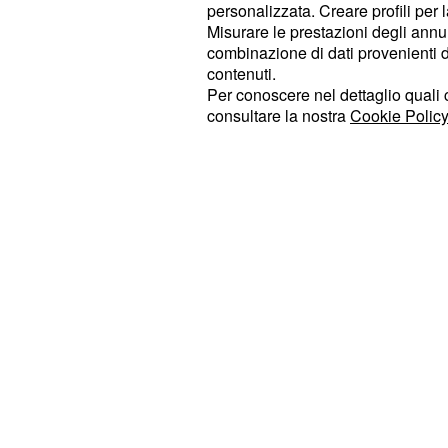
protagoniste, interpretate da
Jessie
personalizzata. Creare profili per 
Misurare le prestazioni degli annun
e
. Il cast
Johnson
Saoirse Ronan
combinazione di dati provenienti da 
profilo, include anche
Isabella Ross
contenuti.
partecipazione di Jagger ha generat
Per conoscere nel dettaglio quali c
consultare la nostra
Cookie Policy
gli appassionati di
cinema
e musica e