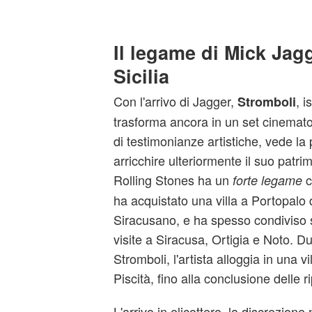
Il legame di Mick Jag
Sicilia
Con l'arrivo di Jagger,
, i
Stromboli
trasforma ancora in un set cinematogr
di testimonianze artistiche, vede la
arricchire ulteriormente il suo patri
Rolling Stones ha un
c
forte legame
ha acquistato una villa a Portopalo
Siracusano, e ha spesso condiviso s
visite a Siracusa, Ortigia e Noto. D
Stromboli, l'artista alloggia in una vi
Piscità, fino alla conclusione delle r
L'arrivo in elicottero, la discrezione 