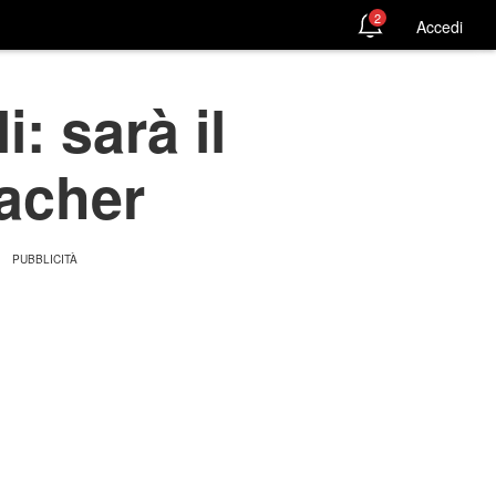
2
Accedi
: sarà il
acher