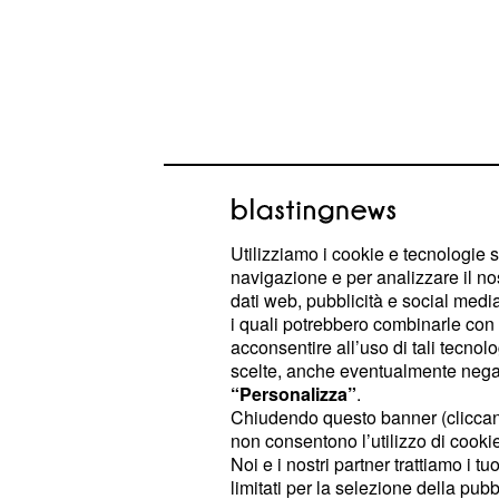
Le riprese che lo coinvolgono sono p
Utilizziamo i cookie e tecnologie s
maggio e si svolgono in set a cielo 
navigazione e per analizzare il no
di Stromboli, mantenuti con massim
dati web, pubblicità e social media,
i quali potrebbero combinarle con a
Nel film,
interpreta il
acconsentire all’uso di tali tecnol
Mick Jagger
g
scelte, anche eventualmente negand
, un ruolo
per
Strombolicchio
chiave
“Personalizza”
.
suo personaggio, padre di Kyo (inte
Chiudendo questo banner (clicca
non consentono l’utilizzo di cookie 
O’Connor), avrà una parte breve, d
Noi e i nostri partner trattiamo i t
poche scene, lasciando il centro narr
limitati per la selezione della pubb