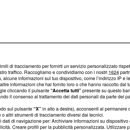
reviste fino al 21
imili di tracciamento per fornirti un servizio personalizzato rispe
aperto, come il cimitero
stro traffico. Raccogliamo e condividiamo con i nostri
1624
partn
a riservatezza.
 alcune informazioni sul tuo dispositivo, come l’indirizzo IP e le 
ltre informazioni che hai fornito loro o che hanno raccolto dal tuo
ogie cliccando il pulsante
“Accetta tutti”
presente su questo ban
uardiano del faro di
o il consenso al trattamento dei dati personali da parte dei par
 l'inizio della trama. Il
rpretato da Josh
ndo sul pulsante
“X”
in alto a destra), acconsenti al permanere 
o altri strumenti di tracciamento diversi dai tecnici.
estinato a morire dopo
uoi dati di navigazione per: Archiviare informazioni su dispositivo 
ativo alle tre sorelle
licità. Creare profili per la pubblicità personalizzata. Utilizzare p