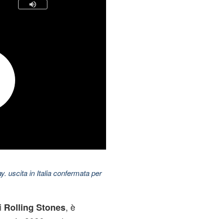
uscita in Italia confermata per
i
, è
Rolling Stones