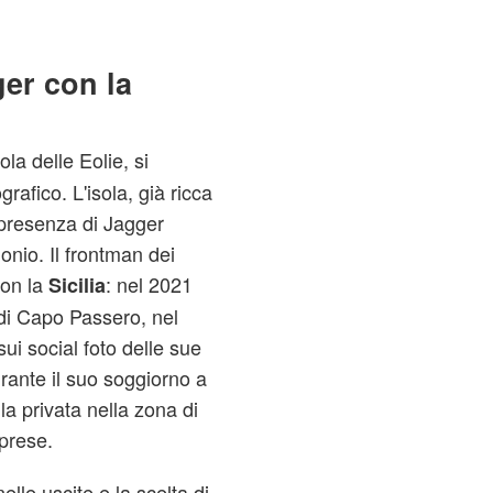
ger con la
sola delle Eolie, si
afico. L'isola, già ricca
 presenza di Jagger
monio. Il frontman dei
on la
: nel 2021
Sicilia
 di Capo Passero, nel
ui social foto delle sue
urante il suo soggiorno a
lla privata nella zona di
iprese.
nelle uscite e la scelta di