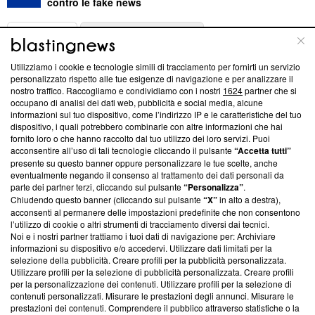
contro le fake news
ABOUT
LINEA EDITORIALE
Utilizziamo i cookie e tecnologie simili di tracciamento per fornirti un servizio
Questa sezione offre informazioni trasparenti su Blasting
personalizzato rispetto alle tue esigenze di navigazione e per analizzare il
nostro traffico. Raccogliamo e condividiamo con i nostri
1624
partner che si
News, sui nostri processi editoriali e su come ci impegniamo a
occupano di analisi dei dati web, pubblicità e social media, alcune
creare news di qualità. Inoltre, afferma la nostra aderenza a
informazioni sul tuo dispositivo, come l’indirizzo IP e le caratteristiche del tuo
‘Trust Project - News with Integrity’
Blasting News non è
dispositivo, i quali potrebbero combinarle con altre informazioni che hai
ancora membro del programma, ma ha richiesto di farne
fornito loro o che hanno raccolto dal tuo utilizzo dei loro servizi. Puoi
parte; Trust Project non ha ancora effettuato una verifica di
acconsentire all’uso di tali tecnologie cliccando il pulsante
“Accetta tutti”
conformità agli standard.
presente su questo banner oppure personalizzare le tue scelte, anche
eventualmente negando il consenso al trattamento dei dati personali da
parte dei partner terzi, cliccando sul pulsante
“Personalizza”
.
Su di noi
Chiudendo questo banner (cliccando sul pulsante
“X”
in alto a destra),
acconsenti al permanere delle impostazioni predefinite che non consentono
Team editoriale
l’utilizzo di cookie o altri strumenti di tracciamento diversi dai tecnici.
Noi e i nostri partner trattiamo i tuoi dati di navigazione per: Archiviare
Corporate
informazioni su dispositivo e/o accedervi. Utilizzare dati limitati per la
selezione della pubblicità. Creare profili per la pubblicità personalizzata.
Redazione
Utilizzare profili per la selezione di pubblicità personalizzata. Creare profili
per la personalizzazione dei contenuti. Utilizzare profili per la selezione di
Informativa Privacy
contenuti personalizzati. Misurare le prestazioni degli annunci. Misurare le
prestazioni dei contenuti. Comprendere il pubblico attraverso statistiche o la
Cookie Policy