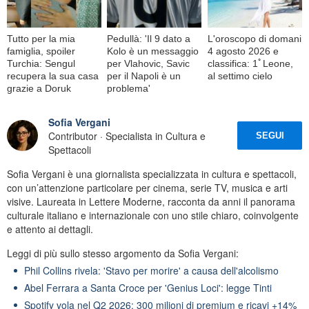
Tutto per la mia
Pedullà: 'Il 9 dato a
L'oroscopo di domani
famiglia, spoiler
Kolo è un messaggio
4 agosto 2026 e
Turchia: Sengul
per Vlahovic, Savic
classifica: 1ﾟLeone,
recupera la sua casa
per il Napoli è un
al settimo cielo
grazie a Doruk
problema'
Sofia Vergani
Contributor · Specialista in Cultura e
SEGUI
Spettacoli
Sofia Vergani è una giornalista specializzata in cultura e spettacoli,
con un’attenzione particolare per cinema, serie TV, musica e arti
visive. Laureata in Lettere Moderne, racconta da anni il panorama
culturale italiano e internazionale con uno stile chiaro, coinvolgente
e attento ai dettagli.
Leggi di più sullo stesso argomento da Sofia Vergani:
Phil Collins rivela: 'Stavo per morire' a causa dell'alcolismo
Abel Ferrara a Santa Croce per 'Genius Loci': legge Tinti
Spotify vola nel Q2 2026: 300 milioni di premium e ricavi +14%