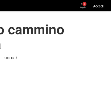
2
Accedi
ngo cammino
a