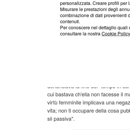
personalizzata. Creare profili per 
dalla Resistenza all’emigrazione, fi
Misurare le prestazioni degli annun
Monarchia alla Repubblica nell’"anno
combinazione di dati provenienti da 
contenuti.
loro metodo si basa su un ampio utili
Per conoscere nel dettaglio quali c
solo documenti ufficiali, ma anche di
consultare la nostra
Cookie Policy
testimonianze personali che restitu
più viva e concreta.
Anche in questo volume viene raccon
battaglia, dalle suffragette alla Cos
spunto dalle parole di Maria Montes
denunciava la fine del "tempo in cui
cui bastava ch'ella non facesse il m
virtù femminile implicava una negazi
vita; non ti occupare della cosa pub
sii passiva".