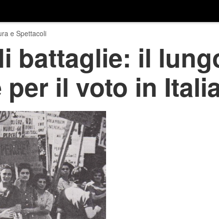
ura e Spettacoli
i battaglie: il lu
per il voto in Itali