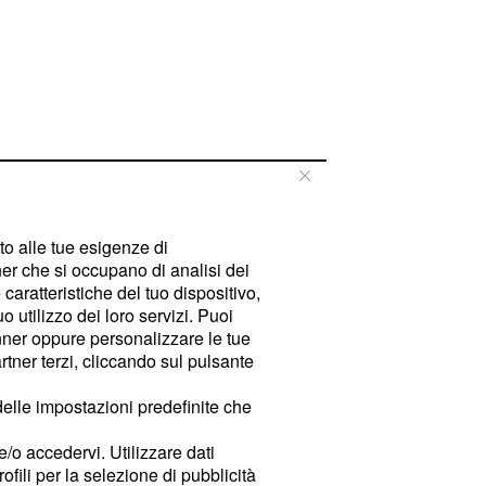
tto alle tue esigenze di
er che si occupano di analisi dei
caratteristiche del tuo dispositivo,
 utilizzo dei loro servizi. Puoi
ner oppure personalizzare le tue
tner terzi, cliccando sul pulsante
delle impostazioni predefinite che
e/o accedervi. Utilizzare dati
rofili per la selezione di pubblicità