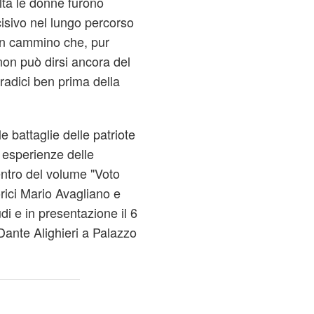
lta le donne furono
sivo nel lungo percorso
Un cammino che, pur
on può dirsi ancora del
radici ben prima della
 battaglie delle patriote
 esperienze delle
entro del volume "Voto
orici Mario Avagliano e
i e in presentazione il 6
ante Alighieri a Palazzo