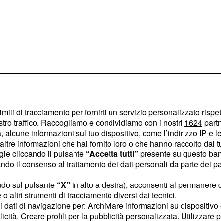
imili di tracciamento per fornirti un servizio personalizzato rispe
stro traffico. Raccogliamo e condividiamo con i nostri
1624
partn
 alcune informazioni sul tuo dispositivo, come l’indirizzo IP e le 
ltre informazioni che hai fornito loro o che hanno raccolto dal tuo
ultimo lavoro
ogie cliccando il pulsante
“Accetta tutti”
presente su questo ban
o il consenso al trattamento dei dati personali da parte dei par
agliano e
ndo sul pulsante
“X”
in alto a destra), acconsenti al permanere 
o altri strumenti di tracciamento diversi dai tecnici.
saggi premiati, hanno
uoi dati di navigazione per: Archiviare informazioni su dispositivo 
licità. Creare profili per la pubblicità personalizzata. Utilizzare p
a italiana contemporanea,