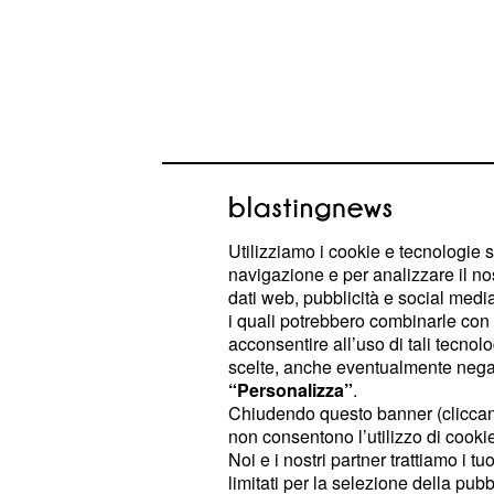
Utilizziamo i cookie e tecnologie s
navigazione e per analizzare il no
dati web, pubblicità e social media,
i quali potrebbero combinarle con a
"Voto alle donne!", l’
acconsentire all’uso di tali tecnol
scelte, anche eventualmente negand
degli storici Mario Av
“Personalizza”
.
Marco Palmieri
Chiudendo questo banner (clicca
non consentono l’utilizzo di cookie 
I due autori, già noti per numerosi 
Noi e i nostri partner trattiamo i t
limitati per la selezione della pubb
indagato diversi aspetti della stori