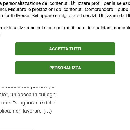
la personalizzazione dei contenuti. Utilizzare profili per la selez
no al passaggio dalla
ci. Misurare le prestazioni dei contenuti. Comprendere il pubblic
 della svolta" 1948. Il
fonti diverse. Sviluppare e migliorare i servizi. Utilizzare dati l
zzo di fonti dirette: non
ookie utilizziamo sul sito e per modificare, in qualsiasi momento,
ari, lettere e
.
iscono una narrazione
ACCETTA TUTTI
tata "la storia di una
PERSONALIZZA
tituente", prendendo
sori che già nel 1899
 la donna era passiva, in
ale", un’epoca in cui ogni
one: "sii ignorante della
blica; non lavorare (…)