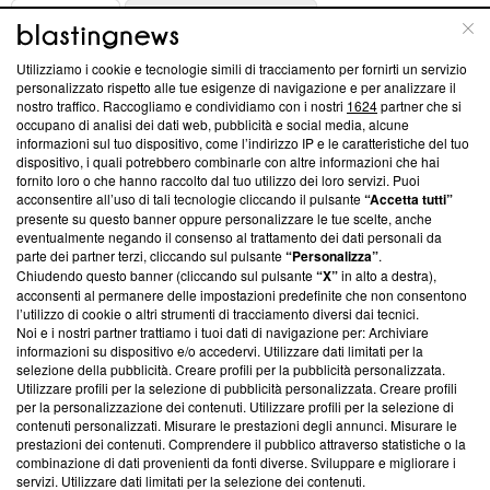
ABOUT
LINEA EDITORIALE
Utilizziamo i cookie e tecnologie simili di tracciamento per fornirti un servizio
Questa sezione offre informazioni trasparenti su Blasting
personalizzato rispetto alle tue esigenze di navigazione e per analizzare il
nostro traffico. Raccogliamo e condividiamo con i nostri
1624
partner che si
News, sui nostri processi editoriali e su come ci impegniamo a
occupano di analisi dei dati web, pubblicità e social media, alcune
creare news di qualità. Inoltre, afferma la nostra aderenza a
informazioni sul tuo dispositivo, come l’indirizzo IP e le caratteristiche del tuo
‘Trust Project - News with Integrity’
Blasting News non è
dispositivo, i quali potrebbero combinarle con altre informazioni che hai
ancora membro del programma, ma ha richiesto di farne
fornito loro o che hanno raccolto dal tuo utilizzo dei loro servizi. Puoi
parte; Trust Project non ha ancora effettuato una verifica di
acconsentire all’uso di tali tecnologie cliccando il pulsante
“Accetta tutti”
conformità agli standard.
presente su questo banner oppure personalizzare le tue scelte, anche
eventualmente negando il consenso al trattamento dei dati personali da
parte dei partner terzi, cliccando sul pulsante
“Personalizza”
.
Su di noi
Chiudendo questo banner (cliccando sul pulsante
“X”
in alto a destra),
acconsenti al permanere delle impostazioni predefinite che non consentono
Team editoriale
l’utilizzo di cookie o altri strumenti di tracciamento diversi dai tecnici.
Noi e i nostri partner trattiamo i tuoi dati di navigazione per: Archiviare
Corporate
informazioni su dispositivo e/o accedervi. Utilizzare dati limitati per la
selezione della pubblicità. Creare profili per la pubblicità personalizzata.
Redazione
Utilizzare profili per la selezione di pubblicità personalizzata. Creare profili
per la personalizzazione dei contenuti. Utilizzare profili per la selezione di
Informativa Privacy
contenuti personalizzati. Misurare le prestazioni degli annunci. Misurare le
prestazioni dei contenuti. Comprendere il pubblico attraverso statistiche o la
Cookie Policy
combinazione di dati provenienti da fonti diverse. Sviluppare e migliorare i
servizi. Utilizzare dati limitati per la selezione dei contenuti.