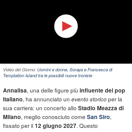
Video del Giorno:
Uomini e donne, Soraya e Francesca di
Temptation Island tra le possibili nuove troniste
, una delle figure più
Annalisa
influente del pop
, ha annunciato un
per la
italiano
evento storico
sua carriera: un concerto allo
Stadio Meazza di
, meglio conosciuto come
,
Milano
San Siro
fissato per il
. Questo
12 giugno 2027