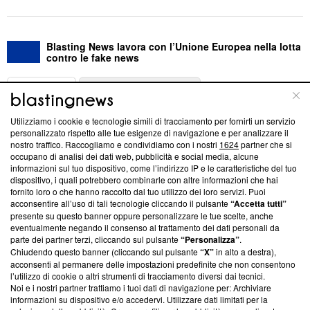
Blasting News lavora con l’Unione Europea nella lotta
contro le fake news
ABOUT
LINEA EDITORIALE
Utilizziamo i cookie e tecnologie simili di tracciamento per fornirti un servizio
Questa sezione offre informazioni trasparenti su Blasting
personalizzato rispetto alle tue esigenze di navigazione e per analizzare il
nostro traffico. Raccogliamo e condividiamo con i nostri
1624
partner che si
News, sui nostri processi editoriali e su come ci impegniamo a
occupano di analisi dei dati web, pubblicità e social media, alcune
creare news di qualità. Inoltre, afferma la nostra aderenza a
informazioni sul tuo dispositivo, come l’indirizzo IP e le caratteristiche del tuo
‘Trust Project - News with Integrity’
Blasting News non è
dispositivo, i quali potrebbero combinarle con altre informazioni che hai
ancora membro del programma, ma ha richiesto di farne
fornito loro o che hanno raccolto dal tuo utilizzo dei loro servizi. Puoi
parte; Trust Project non ha ancora effettuato una verifica di
acconsentire all’uso di tali tecnologie cliccando il pulsante
“Accetta tutti”
conformità agli standard.
presente su questo banner oppure personalizzare le tue scelte, anche
eventualmente negando il consenso al trattamento dei dati personali da
parte dei partner terzi, cliccando sul pulsante
“Personalizza”
.
Su di noi
Chiudendo questo banner (cliccando sul pulsante
“X”
in alto a destra),
acconsenti al permanere delle impostazioni predefinite che non consentono
Team editoriale
l’utilizzo di cookie o altri strumenti di tracciamento diversi dai tecnici.
Noi e i nostri partner trattiamo i tuoi dati di navigazione per: Archiviare
Corporate
informazioni su dispositivo e/o accedervi. Utilizzare dati limitati per la