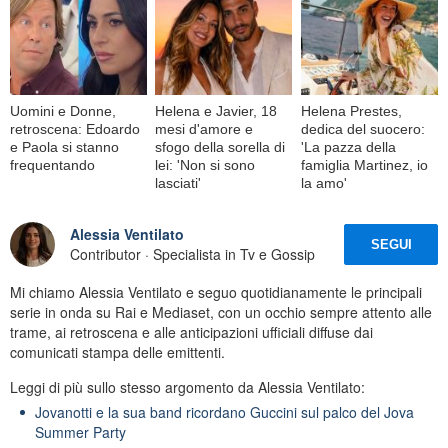
Uomini e Donne,
Helena e Javier, 18
Helena Prestes,
retroscena: Edoardo
mesi d'amore e
dedica del suocero:
e Paola si stanno
sfogo della sorella di
'La pazza della
frequentando
lei: 'Non si sono
famiglia Martinez, io
lasciati'
la amo'
Alessia Ventilato
SEGUI
Contributor · Specialista in Tv e Gossip
Mi chiamo Alessia Ventilato e seguo quotidianamente le principali
serie in onda su Rai e Mediaset, con un occhio sempre attento alle
trame, ai retroscena e alle anticipazioni ufficiali diffuse dai
comunicati stampa delle emittenti.
Leggi di più sullo stesso argomento da Alessia Ventilato:
Jovanotti e la sua band ricordano Guccini sul palco del Jova
Summer Party