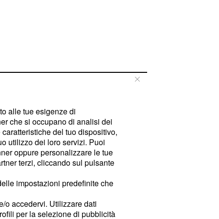
tto alle tue esigenze di
er che si occupano di analisi dei
caratteristiche del tuo dispositivo,
 utilizzo dei loro servizi. Puoi
ner oppure personalizzare le tue
tner terzi, cliccando sul pulsante
delle impostazioni predefinite che
e/o accedervi. Utilizzare dati
rofili per la selezione di pubblicità