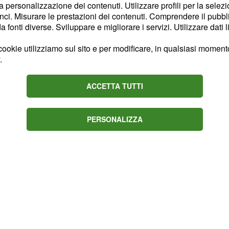
la personalizzazione dei contenuti. Utilizzare profili per la selez
. I loro interventi
si
ci. Misurare le prestazioni dei contenuti. Comprendere il pubblic
ti al pubblico su
fonti diverse. Sviluppare e migliorare i servizi. Utilizzare dati l
. Come sottolineato dal
ookie utilizziamo sul sito e per modificare, in qualsiasi momento,
liere regionale Diego
.
i Gruppo Nem Paolo
trasformerà in un
ACCETTA TUTTI
PERSONALIZZA