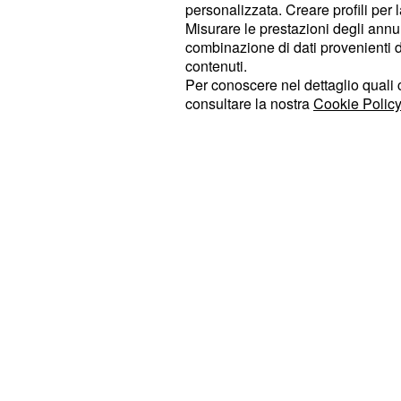
personalizzata. Creare profili per 
Gigi Riva e
Vittorio Emanuele Par
Misurare le prestazioni degli annun
animeranno confronti e dialoghi aper
combinazione di dati provenienti da 
argomenti di rilievo contemporaneo
contenuti.
Per conoscere nel dettaglio quali c
sindaco Rodolfo Ziberna, dal consig
consultare la nostra
Cookie Policy
Bernardis e dal direttore quotidian
Possamai, per tre giorni "la città si 
laboratorio culturale aperto".