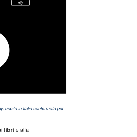
uscita in Italia confermata per
ai
e alla
libri