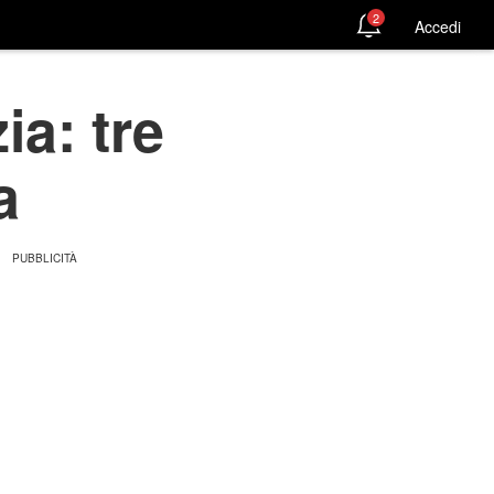
2
Accedi
a: tre
a