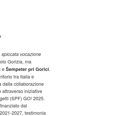
o
a
spiccata vocazione
olo Gorizia, ma
e
.
a
Šempeter pri Gorici
torio tra Italia e
a dalla collaborazione
 attraverso iniziative
ogetti (SPF) GO! 2025.
inanziato dal
 2021‑2027, testimonia