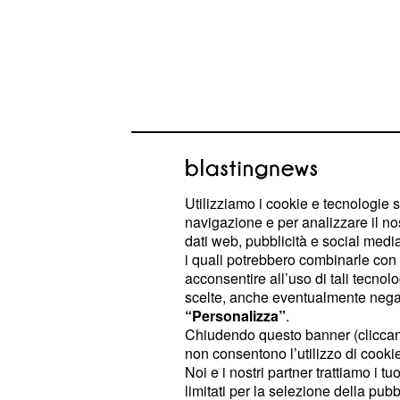
Il ricco programma si estenderà in 
Utilizziamo i cookie e tecnologie s
biblioteche, librerie, spazi culturali, l
navigazione e per analizzare il no
incontro della città, grazie anche al
dati web, pubblicità e social media,
i quali potrebbero combinarle con a
Confcommercio Gorizia. Saranno pro
acconsentire all’uso di tali tecnol
giornalisti, divulgatori, economisti e
scelte, anche eventualmente negand
confrontarsi su temi di
grande attual
“Personalizza”
.
Chiudendo questo banner (clicca
all'innovazione, dalla geopolitica all
non consentono l’utilizzo di cookie 
ospiti di spicco figurano
Giovanni 
Noi e i nostri partner trattiamo i t
, Nello Cristianini, Rober
Battiston
limitati per la selezione della pubb