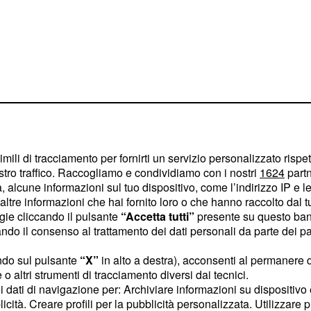
modo diffuso tra
imili di tracciamento per fornirti un servizio personalizzato rispe
ocali e altri luoghi di
stro traffico. Raccogliamo e condividiamo con i nostri
1624
partn
la collaborazione con
 alcune informazioni sul tuo dispositivo, come l’indirizzo IP e le 
ltre informazioni che hai fornito loro o che hanno raccolto dal tuo
tagonisti autori,
ogie cliccando il pulsante
“Accetta tutti”
presente su questo ban
 studiosi, chiamati a
o il consenso al trattamento dei dati personali da parte dei par
, dalla scienza
ità
ndo sul pulsante
“X”
in alto a destra), acconsenti al permanere 
'informazione. Tra gli
o altri strumenti di tracciamento diversi dai tecnici.
,
Grasso
Roberto
uoi dati di navigazione per: Archiviare informazioni su dispositivo 
ta Villa, Massimo Gaggi,
licità. Creare profili per la pubblicità personalizzata. Utilizzare p