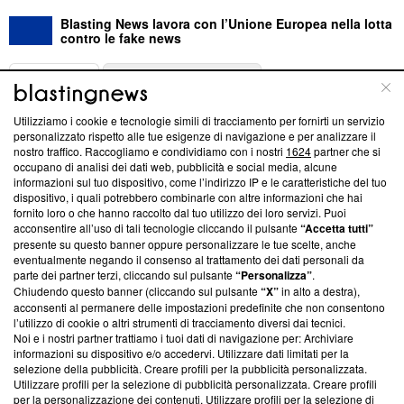
Blasting News lavora con l’Unione Europea nella lotta
contro le fake news
ABOUT
LINEA EDITORIALE
Utilizziamo i cookie e tecnologie simili di tracciamento per fornirti un servizio
Questa sezione offre informazioni trasparenti su Blasting
personalizzato rispetto alle tue esigenze di navigazione e per analizzare il
nostro traffico. Raccogliamo e condividiamo con i nostri
1624
partner che si
News, sui nostri processi editoriali e su come ci impegniamo a
occupano di analisi dei dati web, pubblicità e social media, alcune
creare news di qualità. Inoltre, afferma la nostra aderenza a
informazioni sul tuo dispositivo, come l’indirizzo IP e le caratteristiche del tuo
‘Trust Project - News with Integrity’
Blasting News non è
dispositivo, i quali potrebbero combinarle con altre informazioni che hai
ancora membro del programma, ma ha richiesto di farne
fornito loro o che hanno raccolto dal tuo utilizzo dei loro servizi. Puoi
parte; Trust Project non ha ancora effettuato una verifica di
acconsentire all’uso di tali tecnologie cliccando il pulsante
“Accetta tutti”
conformità agli standard.
presente su questo banner oppure personalizzare le tue scelte, anche
eventualmente negando il consenso al trattamento dei dati personali da
parte dei partner terzi, cliccando sul pulsante
“Personalizza”
.
Su di noi
Chiudendo questo banner (cliccando sul pulsante
“X”
in alto a destra),
acconsenti al permanere delle impostazioni predefinite che non consentono
Team editoriale
l’utilizzo di cookie o altri strumenti di tracciamento diversi dai tecnici.
Noi e i nostri partner trattiamo i tuoi dati di navigazione per: Archiviare
Corporate
informazioni su dispositivo e/o accedervi. Utilizzare dati limitati per la
selezione della pubblicità. Creare profili per la pubblicità personalizzata.
Redazione
Utilizzare profili per la selezione di pubblicità personalizzata. Creare profili
per la personalizzazione dei contenuti. Utilizzare profili per la selezione di