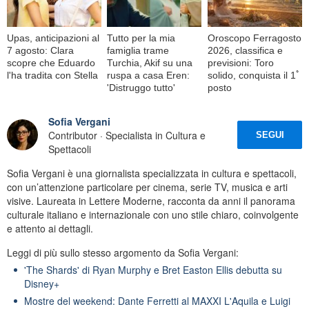
Upas, anticipazioni al
Tutto per la mia
Oroscopo Ferragosto
7 agosto: Clara
famiglia trame
2026, classifica e
scopre che Eduardo
Turchia, Akif su una
previsioni: Toro
l'ha tradita con Stella
ruspa a casa Eren:
solido, conquista il 1ﾟ
'Distruggo tutto'
posto
Sofia Vergani
Contributor · Specialista in Cultura e
SEGUI
Spettacoli
Sofia Vergani è una giornalista specializzata in cultura e spettacoli,
con un’attenzione particolare per cinema, serie TV, musica e arti
visive. Laureata in Lettere Moderne, racconta da anni il panorama
culturale italiano e internazionale con uno stile chiaro, coinvolgente
e attento ai dettagli.
Leggi di più sullo stesso argomento da Sofia Vergani:
'The Shards' di Ryan Murphy e Bret Easton Ellis debutta su
Disney+
Mostre del weekend: Dante Ferretti al MAXXI L'Aquila e Luigi