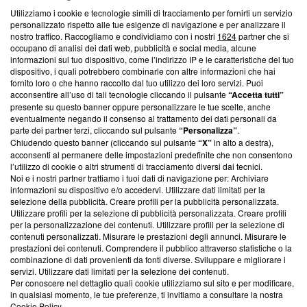
Utilizziamo i cookie e tecnologie simili di tracciamento per fornirti un servizio
Questa sezione offre informazioni trasparenti su Blasting
personalizzato rispetto alle tue esigenze di navigazione e per analizzare il
nostro traffico. Raccogliamo e condividiamo con i nostri
1624
partner che si
News, sui nostri processi editoriali e su come ci impegniamo a
occupano di analisi dei dati web, pubblicità e social media, alcune
creare news di qualità. Inoltre, afferma la nostra aderenza a
informazioni sul tuo dispositivo, come l’indirizzo IP e le caratteristiche del tuo
‘Trust Project - News with Integrity’
Blasting News non è
dispositivo, i quali potrebbero combinarle con altre informazioni che hai
ancora membro del programma, ma ha richiesto di farne
fornito loro o che hanno raccolto dal tuo utilizzo dei loro servizi. Puoi
parte; Trust Project non ha ancora effettuato una verifica di
acconsentire all’uso di tali tecnologie cliccando il pulsante
“Accetta tutti”
conformità agli standard.
presente su questo banner oppure personalizzare le tue scelte, anche
eventualmente negando il consenso al trattamento dei dati personali da
parte dei partner terzi, cliccando sul pulsante
“Personalizza”
.
Su di noi
Chiudendo questo banner (cliccando sul pulsante
“X”
in alto a destra),
acconsenti al permanere delle impostazioni predefinite che non consentono
Team editoriale
l’utilizzo di cookie o altri strumenti di tracciamento diversi dai tecnici.
Noi e i nostri partner trattiamo i tuoi dati di navigazione per: Archiviare
Corporate
informazioni su dispositivo e/o accedervi. Utilizzare dati limitati per la
selezione della pubblicità. Creare profili per la pubblicità personalizzata.
Redazione
Utilizzare profili per la selezione di pubblicità personalizzata. Creare profili
per la personalizzazione dei contenuti. Utilizzare profili per la selezione di
Informativa Privacy
contenuti personalizzati. Misurare le prestazioni degli annunci. Misurare le
prestazioni dei contenuti. Comprendere il pubblico attraverso statistiche o la
Cookie Policy
combinazione di dati provenienti da fonti diverse. Sviluppare e migliorare i
servizi. Utilizzare dati limitati per la selezione dei contenuti.
Blasting SA, IDI CHE-247.845.224, Via Carlo Frasca, 3 - 6900
Per conoscere nel dettaglio quali cookie utilizziamo sul sito e per modificare,
Lugano (Svizzera) Tel:
+39 0690258937
in qualsiasi momento, le tue preferenze, ti invitiamo a consultare la nostra
Cookie Policy
.