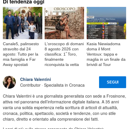
Di tendenza oggi
Canale5, palinsesto
L'oroscopo di domani
Kasia Niewiadoma
stravolto dal 24
8 agosto 2026 con
doma il Mont
agosto: Tutto per la
classifica: 1ﾟToro,
Ventoux: tappa e
mia famiglia e Far
finalmente
maglia in un finale da
Away spostati
riconquista la vetta
brividi al Tour
Chiara Valentini
SEGUI
Contributor · Specialista in Cronaca
Chiara Valentini è una giornalista generalista con sede a Frosinone,
attiva nel panorama dell’informazione digitale italiana. A 35 anni
vanta una solida esperienza nella scrittura di articoli di attualità,
cronaca, politica, spettacolo, società e tendenze, con uno stile
chiaro, diretto e orientato alla comprensione dei fatti.
Leggi di più sullo stesso argomento da Chiara Valentini: