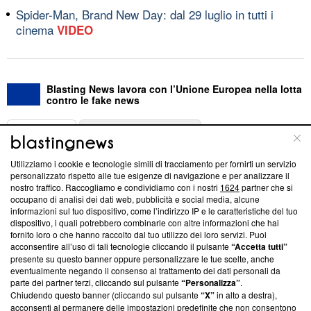
Spider-Man, Brand New Day: dal 29 luglio in tutti i
cinema
VIDEO
Blasting News lavora con l’Unione Europea nella lotta
contro le fake news
ABOUT
LINEA EDITORIALE
Utilizziamo i cookie e tecnologie simili di tracciamento per fornirti un servizio
Questa sezione offre informazioni trasparenti su Blasting
personalizzato rispetto alle tue esigenze di navigazione e per analizzare il
nostro traffico. Raccogliamo e condividiamo con i nostri
1624
partner che si
News, sui nostri processi editoriali e su come ci impegniamo a
occupano di analisi dei dati web, pubblicità e social media, alcune
creare news di qualità. Inoltre, afferma la nostra aderenza a
informazioni sul tuo dispositivo, come l’indirizzo IP e le caratteristiche del tuo
‘Trust Project - News with Integrity’
Blasting News non è
dispositivo, i quali potrebbero combinarle con altre informazioni che hai
ancora membro del programma, ma ha richiesto di farne
fornito loro o che hanno raccolto dal tuo utilizzo dei loro servizi. Puoi
parte; Trust Project non ha ancora effettuato una verifica di
acconsentire all’uso di tali tecnologie cliccando il pulsante
“Accetta tutti”
conformità agli standard.
presente su questo banner oppure personalizzare le tue scelte, anche
eventualmente negando il consenso al trattamento dei dati personali da
parte dei partner terzi, cliccando sul pulsante
“Personalizza”
.
Su di noi
Chiudendo questo banner (cliccando sul pulsante
“X”
in alto a destra),
acconsenti al permanere delle impostazioni predefinite che non consentono
Team editoriale