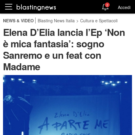
2
Accedi
NEWS & VIDEO
Blasting News Italia
>
Cultura e Spettacoli
Elena D’Elia lancia l’Ep ‘Non
è mica fantasia’: sogno
Sanremo e un feat con
Madame