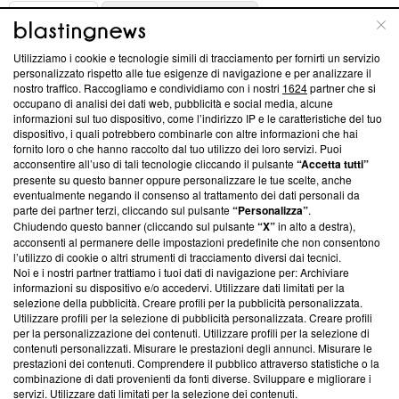
ABOUT
LINEA EDITORIALE
Utilizziamo i cookie e tecnologie simili di tracciamento per fornirti un servizio
Questa sezione offre informazioni trasparenti su Blasting
personalizzato rispetto alle tue esigenze di navigazione e per analizzare il
nostro traffico. Raccogliamo e condividiamo con i nostri
1624
partner che si
News, sui nostri processi editoriali e su come ci impegniamo a
occupano di analisi dei dati web, pubblicità e social media, alcune
creare news di qualità. Inoltre, afferma la nostra aderenza a
informazioni sul tuo dispositivo, come l’indirizzo IP e le caratteristiche del tuo
‘Trust Project - News with Integrity’
Blasting News non è
dispositivo, i quali potrebbero combinarle con altre informazioni che hai
ancora membro del programma, ma ha richiesto di farne
fornito loro o che hanno raccolto dal tuo utilizzo dei loro servizi. Puoi
parte; Trust Project non ha ancora effettuato una verifica di
acconsentire all’uso di tali tecnologie cliccando il pulsante
“Accetta tutti”
conformità agli standard.
presente su questo banner oppure personalizzare le tue scelte, anche
eventualmente negando il consenso al trattamento dei dati personali da
parte dei partner terzi, cliccando sul pulsante
“Personalizza”
.
Su di noi
Chiudendo questo banner (cliccando sul pulsante
“X”
in alto a destra),
acconsenti al permanere delle impostazioni predefinite che non consentono
Team editoriale
l’utilizzo di cookie o altri strumenti di tracciamento diversi dai tecnici.
Noi e i nostri partner trattiamo i tuoi dati di navigazione per: Archiviare
Corporate
informazioni su dispositivo e/o accedervi. Utilizzare dati limitati per la
selezione della pubblicità. Creare profili per la pubblicità personalizzata.
Redazione
Utilizzare profili per la selezione di pubblicità personalizzata. Creare profili
per la personalizzazione dei contenuti. Utilizzare profili per la selezione di
Informativa Privacy
contenuti personalizzati. Misurare le prestazioni degli annunci. Misurare le
prestazioni dei contenuti. Comprendere il pubblico attraverso statistiche o la
Cookie Policy
combinazione di dati provenienti da fonti diverse. Sviluppare e migliorare i
servizi. Utilizzare dati limitati per la selezione dei contenuti.