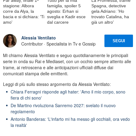
Far away, finale 1ª
Tutto per la mia
La Promessa, trame
stagione: Albora
famiglia, spoiler 5
Spagna, detective
corre da Alya, la
agosto: Erhan si
gela Adriano: 'Ho
bacia e si dichiara: 'Ti
sveglia e Kadir esce
trovato Catalina, ha
amo'
dal carcere
già un altro'
Alessia Ventilato
SEGUI
Contributor · Specialista in Tv e Gossip
Mi chiamo Alessia Ventilato e seguo quotidianamente le principali
serie in onda su Rai e Mediaset, con un occhio sempre attento alle
trame, ai retroscena e alle anticipazioni ufficiali diffuse dai
comunicati stampa delle emittenti.
Leggi di più sullo stesso argomento da Alessia Ventilato:
Chiara Ferragni risponde agli hater: 'Amo il mio corpo, sono
fiera di chi sono'
De Martino rivoluziona Sanremo 2027: svelato il nuovo
regolamento
Antonio Banderas: 'L'infarto mi ha messo gli occhiali, ora vedo
la realtà'