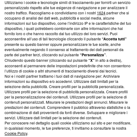
Utilizziamo i cookie e tecnologie simili di tracciamento per fornirti un servizio
Questa sezione offre informazioni trasparenti su Blasting
personalizzato rispetto alle tue esigenze di navigazione e per analizzare il
nostro traffico. Raccogliamo e condividiamo con i nostri
1624
partner che si
News, sui nostri processi editoriali e su come ci impegniamo a
occupano di analisi dei dati web, pubblicità e social media, alcune
creare news di qualità. Inoltre, afferma la nostra aderenza a
informazioni sul tuo dispositivo, come l’indirizzo IP e le caratteristiche del tuo
‘Trust Project - News with Integrity’
Blasting News non è
dispositivo, i quali potrebbero combinarle con altre informazioni che hai
ancora membro del programma, ma ha richiesto di farne
fornito loro o che hanno raccolto dal tuo utilizzo dei loro servizi. Puoi
parte; Trust Project non ha ancora effettuato una verifica di
acconsentire all’uso di tali tecnologie cliccando il pulsante
“Accetta tutti”
conformità agli standard.
presente su questo banner oppure personalizzare le tue scelte, anche
eventualmente negando il consenso al trattamento dei dati personali da
parte dei partner terzi, cliccando sul pulsante
“Personalizza”
.
Su di noi
Chiudendo questo banner (cliccando sul pulsante
“X”
in alto a destra),
acconsenti al permanere delle impostazioni predefinite che non consentono
Team editoriale
l’utilizzo di cookie o altri strumenti di tracciamento diversi dai tecnici.
Noi e i nostri partner trattiamo i tuoi dati di navigazione per: Archiviare
Corporate
informazioni su dispositivo e/o accedervi. Utilizzare dati limitati per la
selezione della pubblicità. Creare profili per la pubblicità personalizzata.
Redazione
Utilizzare profili per la selezione di pubblicità personalizzata. Creare profili
per la personalizzazione dei contenuti. Utilizzare profili per la selezione di
Informativa Privacy
contenuti personalizzati. Misurare le prestazioni degli annunci. Misurare le
prestazioni dei contenuti. Comprendere il pubblico attraverso statistiche o la
Cookie Policy
combinazione di dati provenienti da fonti diverse. Sviluppare e migliorare i
servizi. Utilizzare dati limitati per la selezione dei contenuti.
Blasting SA, IDI CHE-247.845.224, Via Carlo Frasca, 3 - 6900
Per conoscere nel dettaglio quali cookie utilizziamo sul sito e per modificare,
Lugano (Svizzera) Tel:
+39 0690258937
in qualsiasi momento, le tue preferenze, ti invitiamo a consultare la nostra
Cookie Policy
.