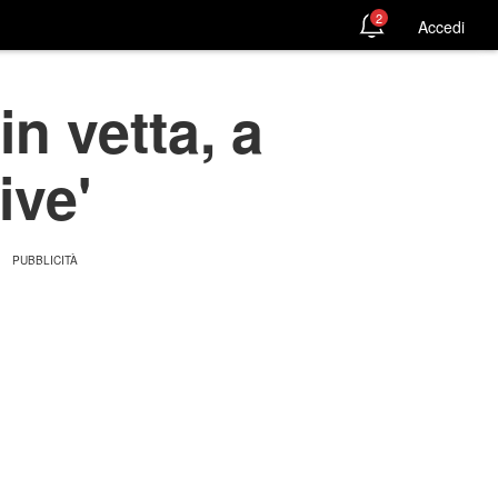
2
Accedi
n vetta, a
ive'