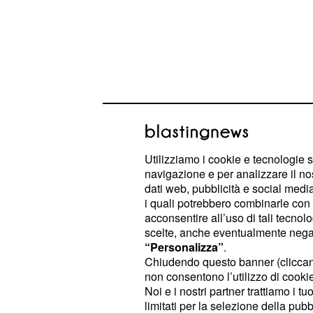
Archiviato il successo editoriale, Ca
tornare sul palco con
“RIO ARI O L
Utilizziamo i cookie e tecnologie s
navigazione e per analizzare il no
da luglio a settembre 2026 lo vedrà 
dati web, pubblicità e social media,
Italia. Le tappe si snoderanno tra fes
i quali potrebbero combinarle con a
storici, offrendo al pubblico un'espe
acconsentire all’uso di tali tecnol
scelte, anche eventualmente negand
partenza è fissata per il
7 luglio al
“Personalizza”
.
, mentre il gran finale è pr
Genova
Chiudendo questo banner (clicca
allo Sferisterio di Macerata.
non consentono l’utilizzo di cookie 
Noi e i nostri partner trattiamo i t
limitati per la selezione della pubb
Lo spettacolo è concepito come un