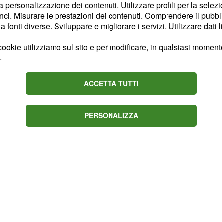
la personalizzazione dei contenuti. Utilizzare profili per la selez
alternerà i grandi
ci. Misurare le prestazioni dei contenuti. Comprendere il pubblic
momenti più raccolti e
fonti diverse. Sviluppare e migliorare i servizi. Utilizzare dati l
 e coinvolgente. Il titolo
ookie utilizziamo sul sito e per modificare, in qualsiasi momento,
al celebre vocalizzo che
.
, brano d’esordio
ntanto Dustin Hoffman
ACCETTA TUTTI
PERSONALIZZA