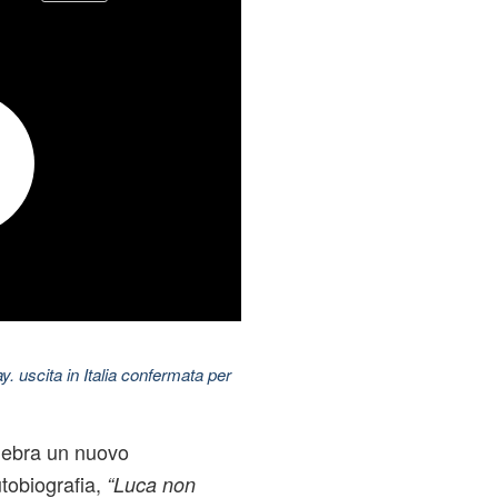
uscita in Italia confermata per
ebra un nuovo
utobiografia,
“Luca non