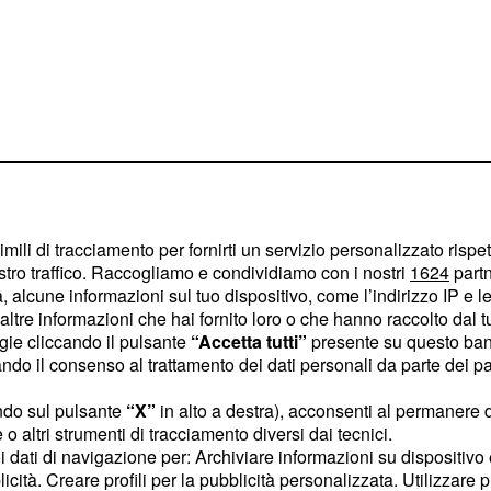
rboni si prepara a
, il tour estivo che
IVE”
imili di tracciamento per fornirti un servizio personalizzato rispe
stro traffico. Raccogliamo e condividiamo con i nostri
1624
partn
protagonista in tutta
 alcune informazioni sul tuo dispositivo, come l’indirizzo IP e le 
tival, anfiteatri e scenari
ltre informazioni che hai fornito loro o che hanno raccolto dal tuo
rienza unica. La
ogie cliccando il pulsante
“Accetta tutti”
presente su questo ban
o il consenso al trattamento dei dati personali da parte dei par
l’Arena del Mare di
evisto a metà settembre
ndo sul pulsante
“X”
in alto a destra), acconsenti al permanere 
o altri strumenti di tracciamento diversi dai tecnici.
uoi dati di navigazione per: Archiviare informazioni su dispositivo 
licità. Creare profili per la pubblicità personalizzata. Utilizzare p
tra
viaggio immersivo