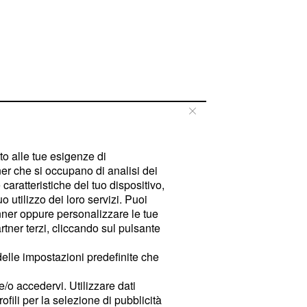
tto alle tue esigenze di
er che si occupano di analisi dei
caratteristiche del tuo dispositivo,
 utilizzo dei loro servizi. Puoi
ner oppure personalizzare le tue
tner terzi, cliccando sul pulsante
delle impostazioni predefinite che
e/o accedervi. Utilizzare dati
rofili per la selezione di pubblicità