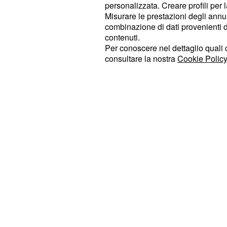
personalizzata. Creare profili per 
musica, parole e immagini. Carboni 
Misurare le prestazioni degli annun
successi del suo vasto repertorio a 
combinazione di dati provenienti da 
contenuti.
acustici, creando un'atmosfera intima
Per conoscere nel dettaglio quali c
del tour,
, è un richiamo 
“Rio Ari O”
consultare la nostra
Cookie Policy
apre
“Ci stiamo sbagliando ragazzi”
contenuto nel suo primo album
“…I
.
non sbaglia un film”