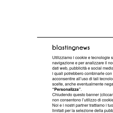
Utilizziamo i cookie e tecnologie s
navigazione e per analizzare il no
L’attrice e regista ha offerto un to
dati web, pubblicità e social media,
i quali potrebbero combinarle con a
al
primo voto delle donne nel 194
acconsentire all’uso di tali tecnol
figure storiche come Irma Bandiera, 
scelte, anche eventualmente negand
“Personalizza”
.
fucilata, e alle madri costituenti Tin
Chiudendo questo banner (clicca
Teresa Mattei. Nel suo intervento, C
non consentono l’utilizzo di cookie 
nascita della Repubblica come “la 
Noi e i nostri partner trattiamo i t
limitati per la selezione della pubb
cui si potesse parlare liberamente, d