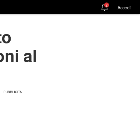
2
Accedi
to
ni al