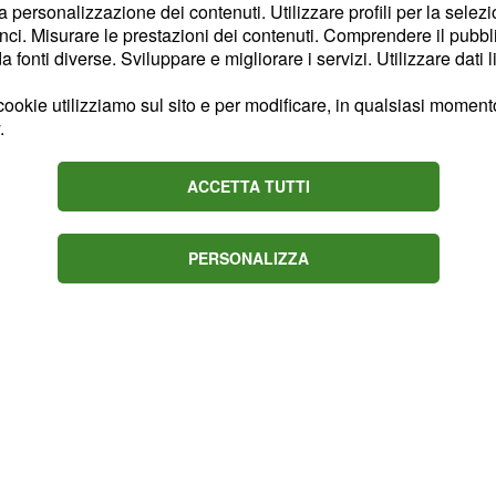
la personalizzazione dei contenuti. Utilizzare profili per la selez
lica senza paura. Una
ci. Misurare le prestazioni dei contenuti. Comprendere il pubblic
inalmente studiare,
fonti diverse. Sviluppare e migliorare i servizi. Utilizzare dati l
trare i propri beni,
ookie utilizziamo sul sito e per modificare, in qualsiasi momento,
ll’obbedienza imposta”.
.
le
promesse ancora da
, la libertà di
ale
ACCETTA TUTTI
arsi da un compagno
 incolumità.
PERSONALIZZA