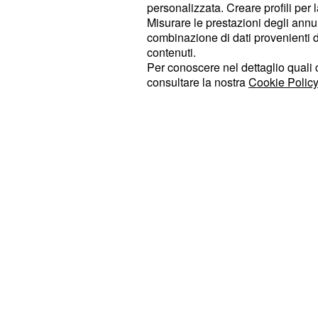
personalizzata. Creare profili per 
governa, partecipare alla vita pubb
Misurare le prestazioni degli annun
nazione in cui le donne potessero f
combinazione di dati provenienti da 
contenuti.
lavorare, votare, candidarsi, amminis
Per conoscere nel dettaglio quali c
costruire il proprio destino fuori da
consultare la nostra
Cookie Policy
Ha poi aggiunto una riflessione sul
: “L’effettiva
mantenere
parità salari
camminare sole la sera o di separ
violento senza temere per la propria