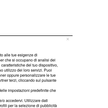
tto alle tue esigenze di
er che si occupano di analisi dei
caratteristiche del tuo dispositivo,
 utilizzo dei loro servizi. Puoi
ner oppure personalizzare le tue
tner terzi, cliccando sul pulsante
delle impostazioni predefinite che
e/o accedervi. Utilizzare dati
rofili per la selezione di pubblicità