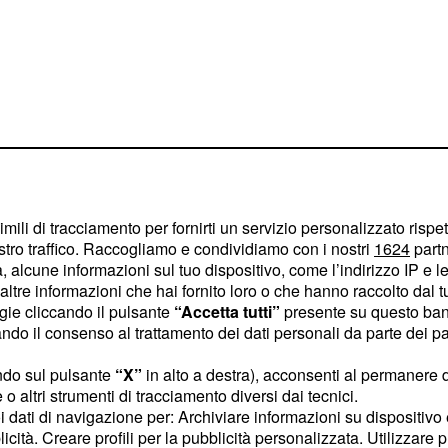
imili di tracciamento per fornirti un servizio personalizzato rispe
stro traffico. Raccogliamo e condividiamo con i nostri
1624
partn
ccante monologo dedicato
 alcune informazioni sul tuo dispositivo, come l’indirizzo IP e le 
ltre informazioni che hai fornito loro o che hanno raccolto dal tuo
, rendendo omaggio a
6
ogie cliccando il pulsante
“Accetta tutti”
presente su questo ban
partigiana torturata e
o il consenso al trattamento dei dati personali da parte dei par
a Anselmi, Nilde Iotti e
ndo sul pulsante
“X”
in alto a destra), acconsenti al permanere 
ortellesi ha evocato la
o altri strumenti di tracciamento diversi dai tecnici.
promessa di un Paese in
uoi dati di navigazione per: Archiviare informazioni su dispositivo 
licità. Creare profili per la pubblicità personalizzata. Utilizzare p
i sentire e scegliere chi