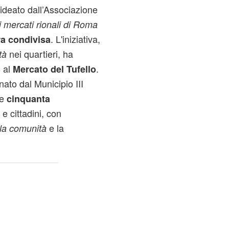
 ideato dall’Associazione
i mercati rionali di Roma
. L'iniziativa,
ra condivisa
nei quartieri, ha
tà
8 al
.
Mercato del Tufello
nato dal Municipio III
re
cinquanta
 e cittadini, con
e la
la comunità