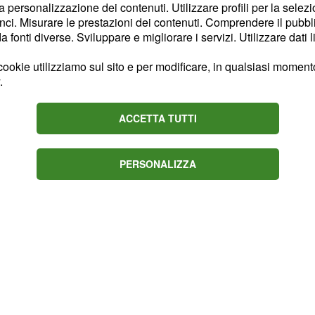
la personalizzazione dei contenuti. Utilizzare profili per la selez
sti e partecipanti. Il
ci. Misurare le prestazioni dei contenuti. Comprendere il pubblic
fonti diverse. Sviluppare e migliorare i servizi. Utilizzare dati l
a preso posto
tra i
nterpreti. La serata si è
ookie utilizziamo sul sito e per modificare, in qualsiasi momento,
, vincitore di Tú Sí
era
.
'La Cosa' di
go brillante
ACCETTA TUTTI
PERSONALIZZA