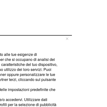
tto alle tue esigenze di
er che si occupano di analisi dei
caratteristiche del tuo dispositivo,
 utilizzo dei loro servizi. Puoi
ner oppure personalizzare le tue
tner terzi, cliccando sul pulsante
delle impostazioni predefinite che
e/o accedervi. Utilizzare dati
rofili per la selezione di pubblicità