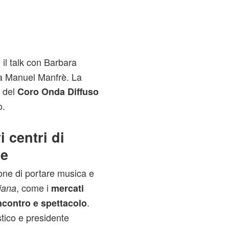
 il talk con Barbara
 da Manuel Manfrè. La
o del
Coro Onda Diffuso
o.
i centri di
le
one di portare musica e
, come i
diana
mercati
.
incontro e spettacolo
stico e presidente