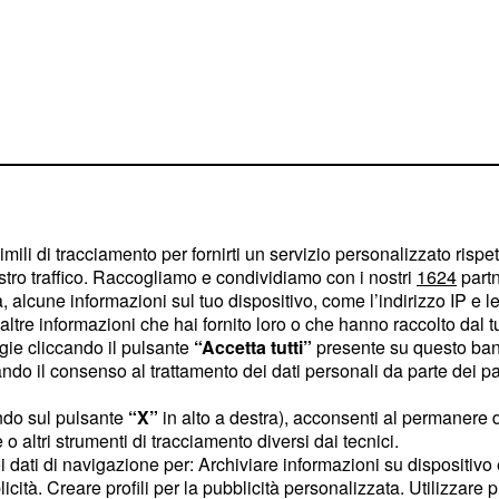
 che unisce
imili di tracciamento per fornirti un servizio personalizzato rispe
stro traffico. Raccogliamo e condividiamo con i nostri
1624
partn
gi
 alcune informazioni sul tuo dispositivo, come l’indirizzo IP e le 
ltre informazioni che hai fornito loro o che hanno raccolto dal tuo
, nato "dal
nclusività
ogie cliccando il pulsante
“Accetta tutti”
presente su questo ban
nvolto diverse
o il consenso al trattamento dei dati personali da parte dei par
dell'Istituto
lementare
ndo sul pulsante
“X”
in alto a destra), acconsenti al permanere 
, che hanno
di Auser
o altri strumenti di tracciamento diversi dai tecnici.
 abita da una vita
uoi dati di navigazione per: Archiviare informazioni su dispositivo 
licità. Creare profili per la pubblicità personalizzata. Utilizzare p
tro tra generazioni e