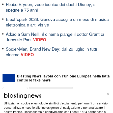
Peabo Bryson, voce iconica dei duetti Disney, si
spegne a 75 anni
Electropark 2026: Genova accoglie un mese di musica
elettronica e arti visive
Addio a Sam Neill, il cinema piange il dottor Grant di
Jurassic Park
VIDEO
Spider-Man, Brand New Day: dal 29 luglio in tutti i
cinema
VIDEO
Blasting News lavora con l’Unione Europea nella lotta
contro le fake news
ABOUT
LINEA EDITORIALE
Utilizziamo i cookie e tecnologie simili di tracciamento per fornirti un servizio
Questa sezione offre informazioni trasparenti su Blasting
personalizzato rispetto alle tue esigenze di navigazione e per analizzare il
nostro traffico. Raccogliamo e condividiamo con i nostri
1624
partner che si
News, sui nostri processi editoriali e su come ci impegniamo a