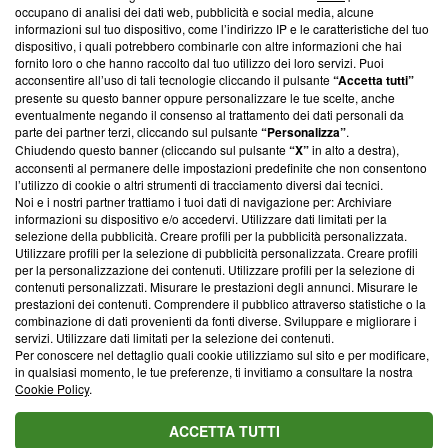
occupano di analisi dei dati web, pubblicità e social media, alcune
creare news di qualità. Inoltre, afferma la nostra aderenza a
informazioni sul tuo dispositivo, come l’indirizzo IP e le caratteristiche del tuo
‘Trust Project - News with Integrity’
Blasting News non è
dispositivo, i quali potrebbero combinarle con altre informazioni che hai
ancora membro del programma, ma ha richiesto di farne
fornito loro o che hanno raccolto dal tuo utilizzo dei loro servizi. Puoi
parte; Trust Project non ha ancora effettuato una verifica di
acconsentire all’uso di tali tecnologie cliccando il pulsante
“Accetta tutti”
conformità agli standard.
presente su questo banner oppure personalizzare le tue scelte, anche
eventualmente negando il consenso al trattamento dei dati personali da
parte dei partner terzi, cliccando sul pulsante
“Personalizza”
.
Su di noi
Chiudendo questo banner (cliccando sul pulsante
“X”
in alto a destra),
acconsenti al permanere delle impostazioni predefinite che non consentono
Team editoriale
l’utilizzo di cookie o altri strumenti di tracciamento diversi dai tecnici.
Noi e i nostri partner trattiamo i tuoi dati di navigazione per: Archiviare
Corporate
informazioni su dispositivo e/o accedervi. Utilizzare dati limitati per la
selezione della pubblicità. Creare profili per la pubblicità personalizzata.
Redazione
Utilizzare profili per la selezione di pubblicità personalizzata. Creare profili
per la personalizzazione dei contenuti. Utilizzare profili per la selezione di
Informativa Privacy
contenuti personalizzati. Misurare le prestazioni degli annunci. Misurare le
prestazioni dei contenuti. Comprendere il pubblico attraverso statistiche o la
Cookie Policy
combinazione di dati provenienti da fonti diverse. Sviluppare e migliorare i
servizi. Utilizzare dati limitati per la selezione dei contenuti.
Blasting SA, IDI CHE-247.845.224, Via Carlo Frasca, 3 - 6900
Per conoscere nel dettaglio quali cookie utilizziamo sul sito e per modificare,
Lugano (Svizzera) Tel:
+39 0690258937
in qualsiasi momento, le tue preferenze, ti invitiamo a consultare la nostra
Cookie Policy
.
© 2026 Blasting News
ACCETTA TUTTI