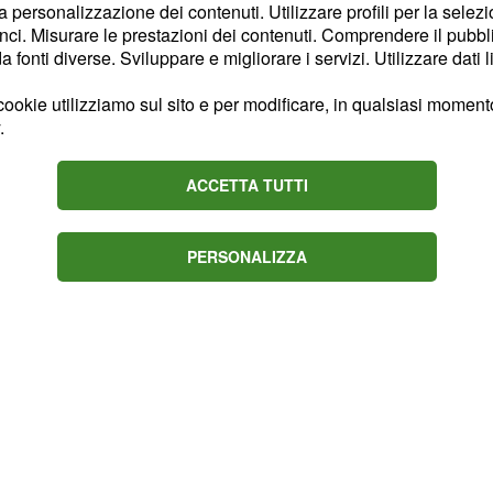
nico.
la personalizzazione dei contenuti. Utilizzare profili per la selez
ci. Misurare le prestazioni dei contenuti. Comprendere il pubblic
fonti diverse. Sviluppare e migliorare i servizi. Utilizzare dati l
avuto un ruolo centrale,
io di 25 milioni di euro di
ookie utilizziamo sul sito e per modificare, in qualsiasi momento,
 riallestita la Collezione
.
li. Aperta anche la Gran
metri quadri per mostre
ACCETTA TUTTI
i inaugurata il 30
PERSONALIZZA