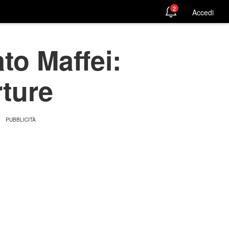
2
Accedi
to Maffei:
rture