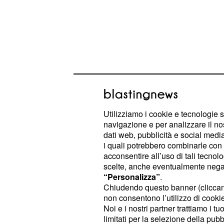
Utilizziamo i cookie e tecnologie s
navigazione e per analizzare il no
La trasformazione della Reggia, gu
dati web, pubblicità e social media,
programmazione strategica di lu
i quali potrebbero combinarle con a
acconsentire all’uso di tali tecnol
focalizzata su tutela del patrimonio, 
scelte, anche eventualmente negand
valorizzazione del museo quale ist
“Personalizza”
.
capace di dialogare con pubblici div
Chiudendo questo banner (clicca
non consentono l’utilizzo di cookie 
La sua visione
ha consider
"unitaria"
Noi e i nostri partner trattiamo i t
Bosco, Acquedotto, Teatro, Piazza e
limitati per la selezione della pubb