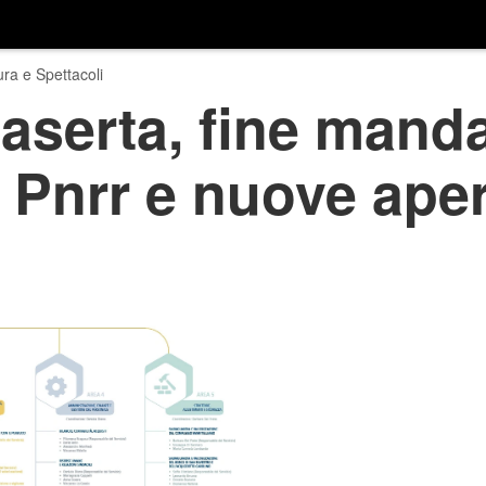
ura e Spettacoli
aserta, fine manda
i, Pnrr e nuove ape