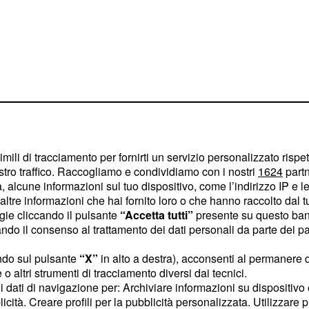
imili di tracciamento per fornirti un servizio personalizzato rispe
stro traffico. Raccogliamo e condividiamo con i nostri
1624
partn
idata da una
 alcune informazioni sul tuo dispositivo, come l’indirizzo IP e le 
, si è
ngo periodo
ltre informazioni che hai fornito loro o che hanno raccolto dal tuo
ogie cliccando il pulsante
“Accetta tutti”
presente su questo ban
ricerca scientifica e
o il consenso al trattamento dei dati personali da parte dei par
ituzione contemporanea,
ersi e la comunità locale.
ndo sul pulsante
“X”
in alto a destra), acconsenti al permanere 
o altri strumenti di tracciamento diversi dai tecnici.
ato Palazzo, Parco,
uoi dati di navigazione per: Archiviare informazioni su dispositivo 
 nuovi luoghi della
licità. Creare profili per la pubblicità personalizzata. Utilizzare p