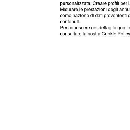
cultura come un unico insieme orga
personalizzata. Creare profili per 
Misurare le prestazioni degli annun
combinazione di dati provenienti da 
Tra le priorità, la
ha 
manutenzione
contenuti.
a partire dal Parco Reale, destinatar
Per conoscere nel dettaglio quali c
fondi Pnrr. Restaurate le sale reali e
consultare la nostra
Cookie Policy
Terrae Motus negli appartamenti rea
Galleria, spazio espositivo di 1200 
temporanee, come quella di Biasiucc
maggio.