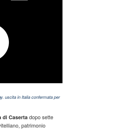
uscita in Italia confermata per
dopo sette
 di Caserta
telliano, patrimonio