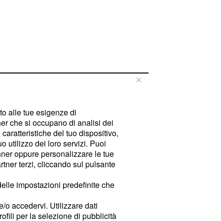
tto alle tue esigenze di
er che si occupano di analisi dei
caratteristiche del tuo dispositivo,
 utilizzo dei loro servizi. Puoi
ner oppure personalizzare le tue
tner terzi, cliccando sul pulsante
delle impostazioni predefinite che
e/o accedervi. Utilizzare dati
rofili per la selezione di pubblicità