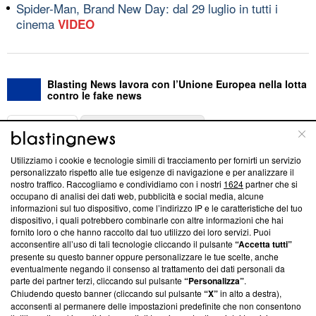
Spider-Man, Brand New Day: dal 29 luglio in tutti i
cinema
VIDEO
Blasting News lavora con l’Unione Europea nella lotta
contro le fake news
ABOUT
LINEA EDITORIALE
Utilizziamo i cookie e tecnologie simili di tracciamento per fornirti un servizio
Questa sezione offre informazioni trasparenti su Blasting
personalizzato rispetto alle tue esigenze di navigazione e per analizzare il
nostro traffico. Raccogliamo e condividiamo con i nostri
1624
partner che si
News, sui nostri processi editoriali e su come ci impegniamo a
occupano di analisi dei dati web, pubblicità e social media, alcune
creare news di qualità. Inoltre, afferma la nostra aderenza a
informazioni sul tuo dispositivo, come l’indirizzo IP e le caratteristiche del tuo
‘Trust Project - News with Integrity’
Blasting News non è
dispositivo, i quali potrebbero combinarle con altre informazioni che hai
ancora membro del programma, ma ha richiesto di farne
fornito loro o che hanno raccolto dal tuo utilizzo dei loro servizi. Puoi
parte; Trust Project non ha ancora effettuato una verifica di
acconsentire all’uso di tali tecnologie cliccando il pulsante
“Accetta tutti”
conformità agli standard.
presente su questo banner oppure personalizzare le tue scelte, anche
eventualmente negando il consenso al trattamento dei dati personali da
parte dei partner terzi, cliccando sul pulsante
“Personalizza”
.
Su di noi
Chiudendo questo banner (cliccando sul pulsante
“X”
in alto a destra),
acconsenti al permanere delle impostazioni predefinite che non consentono
Team editoriale