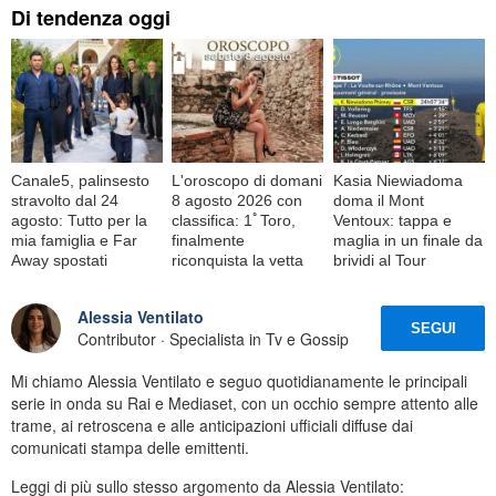
Di tendenza oggi
Canale5, palinsesto
L'oroscopo di domani
Kasia Niewiadoma
stravolto dal 24
8 agosto 2026 con
doma il Mont
agosto: Tutto per la
classifica: 1ﾟToro,
Ventoux: tappa e
mia famiglia e Far
finalmente
maglia in un finale da
Away spostati
riconquista la vetta
brividi al Tour
Alessia Ventilato
SEGUI
Contributor · Specialista in Tv e Gossip
Mi chiamo Alessia Ventilato e seguo quotidianamente le principali
serie in onda su Rai e Mediaset, con un occhio sempre attento alle
trame, ai retroscena e alle anticipazioni ufficiali diffuse dai
comunicati stampa delle emittenti.
Leggi di più sullo stesso argomento da Alessia Ventilato: