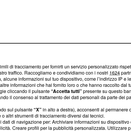
a cu 'è llente
imili di tracciamento per fornirti un servizio personalizzato rispe
l’ultimo Festival di
stro traffico. Raccogliamo e condividiamo con i nostri
1624
partn
lente, un personaggio
 alcune informazioni sul tuo dispositivo, come l’indirizzo IP e le 
ltre informazioni che hai fornito loro o che hanno raccolto dal tuo
nte a una piccola ma
ogie cliccando il pulsante
“Accetta tutti”
presente su questo ban
nticati che vive nella
o il consenso al trattamento dei dati personali da parte dei par
ndo sul pulsante
“X”
in alto a destra), acconsenti al permanere 
ggio è interpretato da Bad
o altri strumenti di tracciamento diversi dai tecnici.
uoi dati di navigazione per: Archiviare informazioni su dispositivo 
ore di numerosi
licità. Creare profili per la pubblicità personalizzata. Utilizzare p