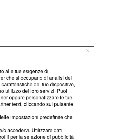
tto alle tue esigenze di
er che si occupano di analisi dei
caratteristiche del tuo dispositivo,
 utilizzo dei loro servizi. Puoi
ner oppure personalizzare le tue
tner terzi, cliccando sul pulsante
delle impostazioni predefinite che
e/o accedervi. Utilizzare dati
rofili per la selezione di pubblicità