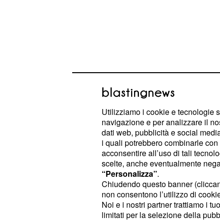
Sal Da Vinci sarà Pizz
Utilizziamo i cookie e tecnologie s
Sal Da Vinci, reduce dal successo al
navigazione e per analizzare il no
Sanremo, darà voce a Pizza cu 'e l
dati web, pubblicità e social media,
i quali potrebbero combinarle con a
enigmatico e carismatico appartene
acconsentire all’uso di tali tecnol
influente comunità di giocattoli dime
scelte, anche eventualmente negand
vecchia casetta di Blaze.
“Personalizza”
.
Chiudendo questo banner (clicca
Nella versione originale, il persona
non consentono l’utilizzo di cookie 
Noi e i nostri partner trattiamo i t
Bunny, artista internazionale vincit
limitati per la selezione della pubb