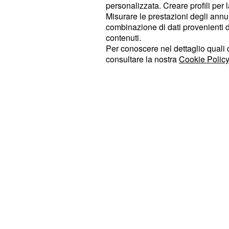
riconoscimenti, tra cui sei Grammy
personalizzata. Creare profili per 
Misurare le prestazioni degli annun
Tra le nuove voci italiane del film f
combinazione di dati provenienti da 
contenuti.
Follesa, che interpreterà Lilypad, F
Per conoscere nel dettaglio quali c
di Smarty Pants, Gianluca Gazzoli c
consultare la nostra
Cookie Policy
Jacqueline Luna Di Giacomo nei pa
Mori, voce di Atlas.