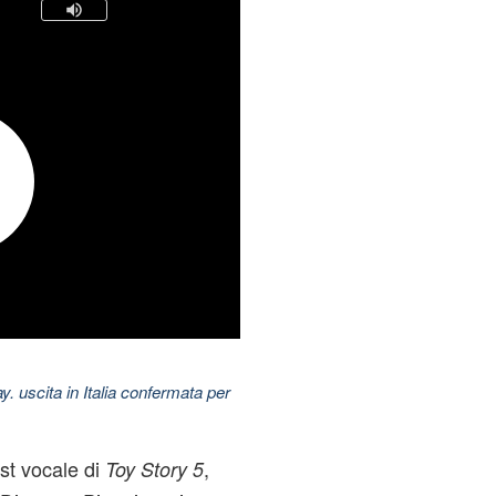
uscita in Italia confermata per
ast vocale di
,
Toy Story 5