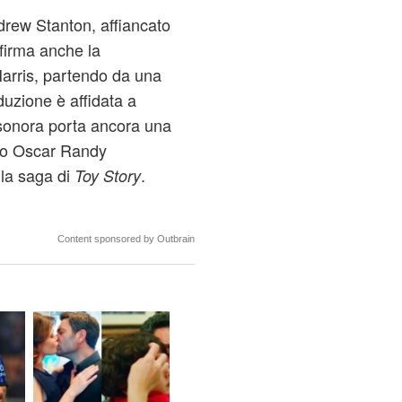
ndrew Stanton, affiancato
 firma anche la
Harris, partendo da una
oduzione è affidata a
 sonora porta ancora una
mio Oscar Randy
lla saga di
.
Toy Story
Content sponsored by Outbrain