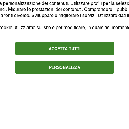
 Awards.
la personalizzazione dei contenuti. Utilizzare profili per la selez
ci. Misurare le prestazioni dei contenuti. Comprendere il pubblic
igurano anche Katia
fonti diverse. Sviluppare e migliorare i servizi. Utilizzare dati l
ederico Basso nel ruolo
ookie utilizziamo sul sito e per modificare, in qualsiasi momento,
ome Bullseye “Perfido”,
.
nni di Snappy e Simone
ACCETTA TUTTI
PERSONALIZZA