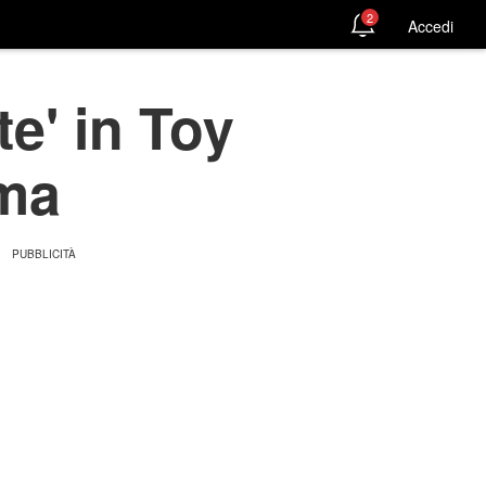
2
Accedi
te' in Toy
ema