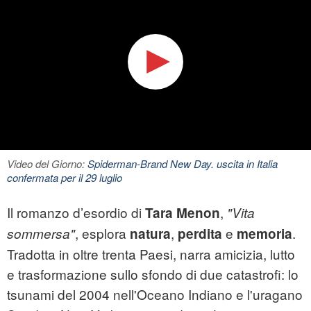
Video del Giorno:
Spiderman-Brand New Day. uscita in Italia
confermata per il 29 luglio
Il romanzo d’esordio di
,
Tara Menon
"Vita
, esplora
,
e
.
sommersa"
natura
perdita
memoria
Tradotta in oltre trenta Paesi, narra amicizia, lutto
e trasformazione sullo sfondo di due catastrofi: lo
tsunami del 2004 nell'Oceano Indiano e l'uragano