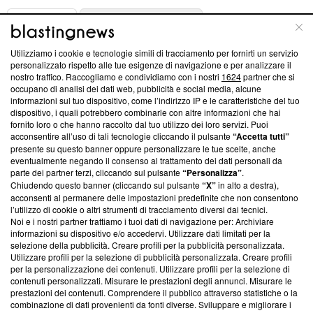
ABOUT
LINEA EDITORIALE
Utilizziamo i cookie e tecnologie simili di tracciamento per fornirti un servizio
Questa sezione offre informazioni trasparenti su Blasting
personalizzato rispetto alle tue esigenze di navigazione e per analizzare il
nostro traffico. Raccogliamo e condividiamo con i nostri
1624
partner che si
News, sui nostri processi editoriali e su come ci impegniamo a
occupano di analisi dei dati web, pubblicità e social media, alcune
creare news di qualità. Inoltre, afferma la nostra aderenza a
informazioni sul tuo dispositivo, come l’indirizzo IP e le caratteristiche del tuo
‘Trust Project - News with Integrity’
Blasting News non è
dispositivo, i quali potrebbero combinarle con altre informazioni che hai
ancora membro del programma, ma ha richiesto di farne
fornito loro o che hanno raccolto dal tuo utilizzo dei loro servizi. Puoi
parte; Trust Project non ha ancora effettuato una verifica di
acconsentire all’uso di tali tecnologie cliccando il pulsante
“Accetta tutti”
conformità agli standard.
presente su questo banner oppure personalizzare le tue scelte, anche
eventualmente negando il consenso al trattamento dei dati personali da
parte dei partner terzi, cliccando sul pulsante
“Personalizza”
.
Su di noi
Chiudendo questo banner (cliccando sul pulsante
“X”
in alto a destra),
acconsenti al permanere delle impostazioni predefinite che non consentono
Team editoriale
l’utilizzo di cookie o altri strumenti di tracciamento diversi dai tecnici.
Noi e i nostri partner trattiamo i tuoi dati di navigazione per: Archiviare
Corporate
informazioni su dispositivo e/o accedervi. Utilizzare dati limitati per la
selezione della pubblicità. Creare profili per la pubblicità personalizzata.
Redazione
Utilizzare profili per la selezione di pubblicità personalizzata. Creare profili
per la personalizzazione dei contenuti. Utilizzare profili per la selezione di
Informativa Privacy
contenuti personalizzati. Misurare le prestazioni degli annunci. Misurare le
prestazioni dei contenuti. Comprendere il pubblico attraverso statistiche o la
Cookie Policy
combinazione di dati provenienti da fonti diverse. Sviluppare e migliorare i