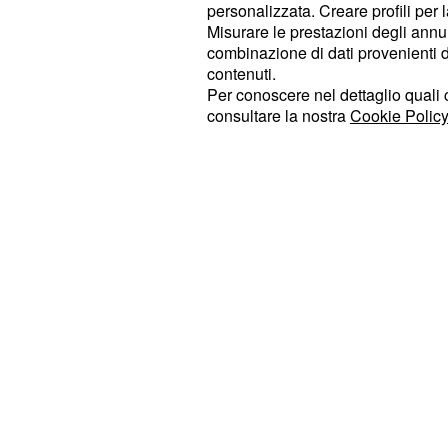
dell'audiovisivo, creando una solida
personalizzata. Creare profili per 
tra professionisti del settore, enti lo
Misurare le prestazioni degli annun
combinazione di dati provenienti da 
specializzati. Questo approccio sin
contenuti.
tra le diverse realt
la collaborazione
Per conoscere nel dettaglio quali c
contribuendo in modo sostanziale a 
consultare la nostra
Cookie Policy
lo sviluppo dell'
industria cinemato
suo complesso.