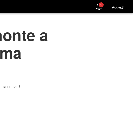
2
Accedi
onte a
ema