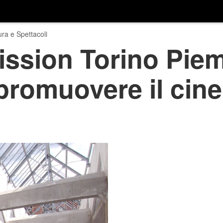
ura e Spettacoli
ssion Torino Piem
promuovere il cin