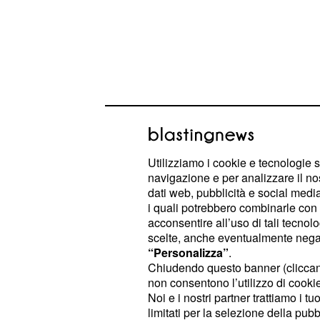
Utilizziamo i cookie e tecnologie s
navigazione e per analizzare il no
L'incontro svoltosi a Cuneo rappr
dati web, pubblicità e social media,
cruciale all'interno del calendario d
i quali potrebbero combinarle con a
questo ambizioso progetto. La Fil
acconsentire all’uso di tali tecnol
scelte, anche eventualmente negand
Piemonte ha già toccato con success
“Personalizza”
.
regione, consolidando la propria pre
Chiudendo questo banner (clicca
d'azione. La finalità ultima è quella 
non consentono l’utilizzo di cookie 
Noi e i nostri partner trattiamo i t
che il
straordinarie opportunità
Pie
limitati per la selezione della pubb