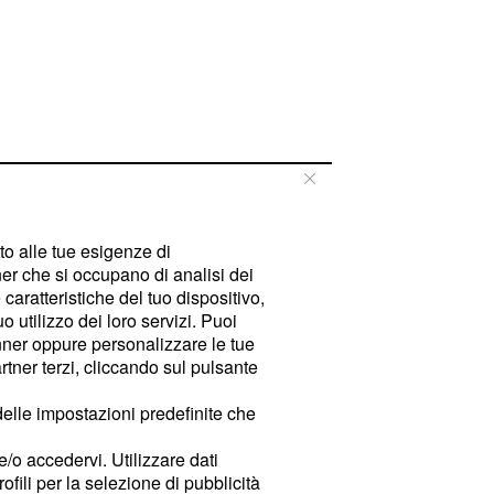
tto alle tue esigenze di
er che si occupano di analisi dei
caratteristiche del tuo dispositivo,
 utilizzo dei loro servizi. Puoi
ner oppure personalizzare le tue
tner terzi, cliccando sul pulsante
delle impostazioni predefinite che
e/o accedervi. Utilizzare dati
rofili per la selezione di pubblicità