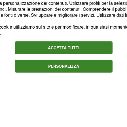
 rete di collaborazione
la personalizzazione dei contenuti. Utilizzare profili per la selez
cali e operatori
ci. Misurare le prestazioni dei contenuti. Comprendere il pubblic
fonti diverse. Sviluppare e migliorare i servizi. Utilizzare dati l
ergico mira a
rafforzare
à territoriali,
ookie utilizziamo sul sito e per modificare, in qualsiasi momento,
sostenere la crescita e
.
nel
grafica regionale
ACCETTA TUTTI
PERSONALIZZA