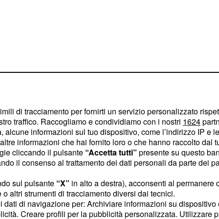
imili di tracciamento per fornirti un servizio personalizzato rispe
stro traffico. Raccogliamo e condividiamo con i nostri
1624
partn
esenta un momento
 alcune informazioni sul tuo dispositivo, come l’indirizzo IP e le 
i appuntamenti previsti da
ltre informazioni che hai fornito loro o che hanno raccolto dal tuo
m Commission Torino
ogie cliccando il pulsante
“Accetta tutti”
presente su questo ban
o il consenso al trattamento dei dati personali da parte dei par
o altre province della
senza e il proprio raggio
ndo sul pulsante
“X”
in alto a destra), acconsenti al permanere 
di mettere in luce le
o altri strumenti di tracciamento diversi dai tecnici.
uoi dati di navigazione per: Archiviare informazioni su dispositivo 
offre all'industria
monte
licità. Creare profili per la pubblicità personalizzata. Utilizzare p