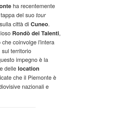
ha recentemente
onte
a tappa del suo
tour
sulla città di
.
Cuneo
igioso
,
Rondò dei Talenti
 che coinvolge l'intera
ul territorio
 questo impegno è la
ne delle
location
icate che il Piemonte è
diovisive nazionali e