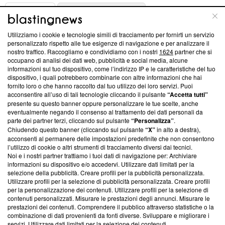
ABOUT
LINEA EDITORIALE
Utilizziamo i cookie e tecnologie simili di tracciamento per fornirti un servizio
Questa sezione offre informazioni trasparenti su Blasting
personalizzato rispetto alle tue esigenze di navigazione e per analizzare il
nostro traffico. Raccogliamo e condividiamo con i nostri
1624
partner che si
News, sui nostri processi editoriali e su come ci impegniamo a
occupano di analisi dei dati web, pubblicità e social media, alcune
creare news di qualità. Inoltre, afferma la nostra aderenza a
informazioni sul tuo dispositivo, come l’indirizzo IP e le caratteristiche del tuo
‘Trust Project - News with Integrity’
Blasting News non è
dispositivo, i quali potrebbero combinarle con altre informazioni che hai
ancora membro del programma, ma ha richiesto di farne
fornito loro o che hanno raccolto dal tuo utilizzo dei loro servizi. Puoi
parte; Trust Project non ha ancora effettuato una verifica di
acconsentire all’uso di tali tecnologie cliccando il pulsante
“Accetta tutti”
conformità agli standard.
presente su questo banner oppure personalizzare le tue scelte, anche
eventualmente negando il consenso al trattamento dei dati personali da
parte dei partner terzi, cliccando sul pulsante
“Personalizza”
.
Su di noi
Chiudendo questo banner (cliccando sul pulsante
“X”
in alto a destra),
acconsenti al permanere delle impostazioni predefinite che non consentono
Team editoriale
l’utilizzo di cookie o altri strumenti di tracciamento diversi dai tecnici.
Noi e i nostri partner trattiamo i tuoi dati di navigazione per: Archiviare
Corporate
informazioni su dispositivo e/o accedervi. Utilizzare dati limitati per la
selezione della pubblicità. Creare profili per la pubblicità personalizzata.
Redazione
Utilizzare profili per la selezione di pubblicità personalizzata. Creare profili
per la personalizzazione dei contenuti. Utilizzare profili per la selezione di
Informativa Privacy
contenuti personalizzati. Misurare le prestazioni degli annunci. Misurare le
prestazioni dei contenuti. Comprendere il pubblico attraverso statistiche o la
Cookie Policy
combinazione di dati provenienti da fonti diverse. Sviluppare e migliorare i
servizi. Utilizzare dati limitati per la selezione dei contenuti.