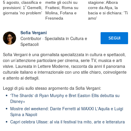
5 agosto, classifica e
mette gli occhi su
stagione: Albora
previsioni: 1ﾟGemelli,
Frattesi, Roma su
corre da Alya, la
giornata 'no problem'
Molina, Fofana e
bacia e si dichiara: 'Ti
Fresneda
amo'
Sofia Vergani
Contributor · Specialista in Cultura e
SEGUI
Spettacoli
Sofia Vergani è una giornalista specializzata in cultura e spettacoli,
con un’attenzione particolare per cinema, serie TV, musica e arti
visive. Laureata in Lettere Moderne, racconta da anni il panorama
culturale italiano e internazionale con uno stile chiaro, coinvolgente
e attento ai dettagli.
Leggi di più sullo stesso argomento da Sofia Vergani:
'The Shards' di Ryan Murphy e Bret Easton Ellis debutta su
Disney+
Mostre del weekend: Dante Ferretti al MAXXI L'Aquila e Luigi
Spina a Napoli
Capri celebra Ulisse: al via il festival tra mito, arte e letteratura