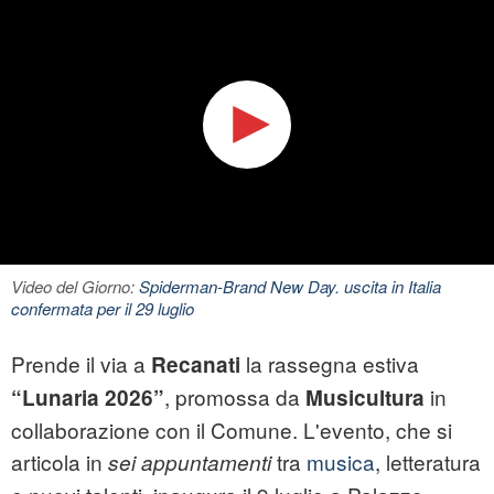
Video del Giorno:
Spiderman-Brand New Day. uscita in Italia
confermata per il 29 luglio
Prende il via a
la rassegna estiva
Recanati
, promossa da
in
“Lunaria 2026”
Musicultura
collaborazione con il Comune. L'evento, che si
articola in
tra
musica
, letteratura
sei appuntamenti