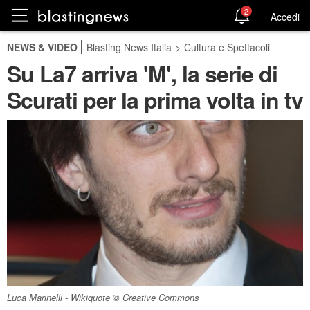
2
Accedi
NEWS & VIDEO
Blasting News Italia
>
Cultura e Spettacoli
Su La7 arriva 'M', la serie di
Scurati per la prima volta in tv
Luca Marinelli - Wikiquote © Creative Commons