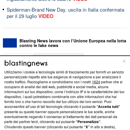
Spiderman-Brand New Day. uscita in Italia confermata
per il 29 luglio
VIDEO
Blasting News lavora con l’Unione Europea nella lotta
contro le fake news
ABOUT
LINEA EDITORIALE
Utilizziamo i cookie e tecnologie simili di tracciamento per fornirti un servizio
Questa sezione offre informazioni trasparenti su Blasting
personalizzato rispetto alle tue esigenze di navigazione e per analizzare il
nostro traffico. Raccogliamo e condividiamo con i nostri
1624
partner che si
News, sui nostri processi editoriali e su come ci impegniamo a
occupano di analisi dei dati web, pubblicità e social media, alcune
creare news di qualità. Inoltre, afferma la nostra aderenza a
informazioni sul tuo dispositivo, come l’indirizzo IP e le caratteristiche del tuo
‘Trust Project - News with Integrity’
Blasting News non è
dispositivo, i quali potrebbero combinarle con altre informazioni che hai
ancora membro del programma, ma ha richiesto di farne
fornito loro o che hanno raccolto dal tuo utilizzo dei loro servizi. Puoi
parte; Trust Project non ha ancora effettuato una verifica di
acconsentire all’uso di tali tecnologie cliccando il pulsante
“Accetta tutti”
conformità agli standard.
presente su questo banner oppure personalizzare le tue scelte, anche
eventualmente negando il consenso al trattamento dei dati personali da
parte dei partner terzi, cliccando sul pulsante
“Personalizza”
.
Su di noi
Chiudendo questo banner (cliccando sul pulsante
“X”
in alto a destra),