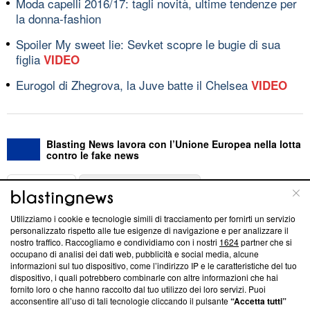
Moda capelli 2016/17: tagli novità, ultime tendenze per
la donna-fashion
Spoiler My sweet lie: Sevket scopre le bugie di sua
figlia
VIDEO
Eurogol di Zhegrova, la Juve batte il Chelsea
VIDEO
Blasting News lavora con l’Unione Europea nella lotta
contro le fake news
ABOUT
LINEA EDITORIALE
Utilizziamo i cookie e tecnologie simili di tracciamento per fornirti un servizio
Questa sezione offre informazioni trasparenti su Blasting
personalizzato rispetto alle tue esigenze di navigazione e per analizzare il
nostro traffico. Raccogliamo e condividiamo con i nostri
1624
partner che si
News, sui nostri processi editoriali e su come ci impegniamo a
occupano di analisi dei dati web, pubblicità e social media, alcune
creare news di qualità. Inoltre, afferma la nostra aderenza a
informazioni sul tuo dispositivo, come l’indirizzo IP e le caratteristiche del tuo
‘Trust Project - News with Integrity’
Blasting News non è
dispositivo, i quali potrebbero combinarle con altre informazioni che hai
ancora membro del programma, ma ha richiesto di farne
fornito loro o che hanno raccolto dal tuo utilizzo dei loro servizi. Puoi
parte; Trust Project non ha ancora effettuato una verifica di
acconsentire all’uso di tali tecnologie cliccando il pulsante
“Accetta tutti”