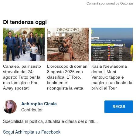
Content sponsored by Outbrain
Di tendenza oggi
Canale5, palinsesto
L'oroscopo di domani
Kasia Niewiadoma
stravolto dal 24
8 agosto 2026 con
doma il Mont
agosto: Tutto per la
classifica: 1ﾟToro,
Ventoux: tappa e
mia famiglia e Far
finalmente
maglia in un finale da
Away spostati
riconquista la vetta
brividi al Tour
Achiropita Cicala
SEGUI
Contributor
Specialista in politica, attualità e difesa dei diritti. .
Segui
Achiropita
su Facebook