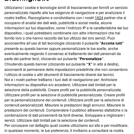
Utilizziamo i cookie e tecnologie simili di tracciamento per fornirti un servizio
Questa sezione offre informazioni trasparenti su Blasting
personalizzato rispetto alle tue esigenze di navigazione e per analizzare il
nostro traffico. Raccogliamo e condividiamo con i nostri
1624
partner che si
News, sui nostri processi editoriali e su come ci impegniamo a
occupano di analisi dei dati web, pubblicità e social media, alcune
creare news di qualità. Inoltre, afferma la nostra aderenza a
informazioni sul tuo dispositivo, come l’indirizzo IP e le caratteristiche del tuo
‘Trust Project - News with Integrity’
Blasting News non è
dispositivo, i quali potrebbero combinarle con altre informazioni che hai
ancora membro del programma, ma ha richiesto di farne
fornito loro o che hanno raccolto dal tuo utilizzo dei loro servizi. Puoi
parte; Trust Project non ha ancora effettuato una verifica di
acconsentire all’uso di tali tecnologie cliccando il pulsante
“Accetta tutti”
conformità agli standard.
presente su questo banner oppure personalizzare le tue scelte, anche
eventualmente negando il consenso al trattamento dei dati personali da
parte dei partner terzi, cliccando sul pulsante
“Personalizza”
.
Su di noi
Chiudendo questo banner (cliccando sul pulsante
“X”
in alto a destra),
acconsenti al permanere delle impostazioni predefinite che non consentono
Team editoriale
l’utilizzo di cookie o altri strumenti di tracciamento diversi dai tecnici.
Noi e i nostri partner trattiamo i tuoi dati di navigazione per: Archiviare
Corporate
informazioni su dispositivo e/o accedervi. Utilizzare dati limitati per la
selezione della pubblicità. Creare profili per la pubblicità personalizzata.
Redazione
Utilizzare profili per la selezione di pubblicità personalizzata. Creare profili
per la personalizzazione dei contenuti. Utilizzare profili per la selezione di
Informativa Privacy
contenuti personalizzati. Misurare le prestazioni degli annunci. Misurare le
prestazioni dei contenuti. Comprendere il pubblico attraverso statistiche o la
Cookie Policy
combinazione di dati provenienti da fonti diverse. Sviluppare e migliorare i
servizi. Utilizzare dati limitati per la selezione dei contenuti.
Blasting SA, IDI CHE-247.845.224, Via Carlo Frasca, 3 - 6900
Per conoscere nel dettaglio quali cookie utilizziamo sul sito e per modificare,
Lugano (Svizzera) Tel:
+39 0690258937
in qualsiasi momento, le tue preferenze, ti invitiamo a consultare la nostra