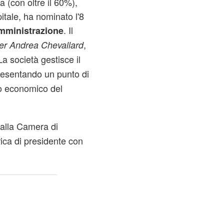
(con oltre il 60%),
tale, ha nominato l'8
. Il
mministrazione
,
er Andrea Chevallard
La società gestisce il
resentando un punto di
po economico del
dalla Camera di
ca di presidente con