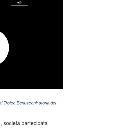
l Trofeo Berlusconi: storia dei
, società partecipata
.