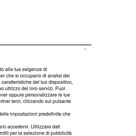
tto alle tue esigenze di
er che si occupano di analisi dei
caratteristiche del tuo dispositivo,
 utilizzo dei loro servizi. Puoi
ner oppure personalizzare le tue
tner terzi, cliccando sul pulsante
delle impostazioni predefinite che
e/o accedervi. Utilizzare dati
rofili per la selezione di pubblicità