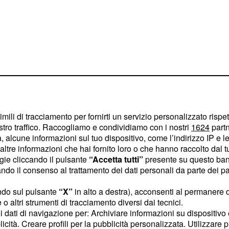
imili di tracciamento per fornirti un servizio personalizzato rispe
stro traffico. Raccogliamo e condividiamo con i nostri
1624
partn
no stati nominati
 alcune informazioni sul tuo dispositivo, come l’indirizzo IP e le 
 e da Roma Capitale. Il
ltre informazioni che hai fornito loro o che hanno raccolto dal tuo
ogie cliccando il pulsante
“Accetta tutti”
presente su questo ban
seguire l'
opera di
o il consenso al trattamento dei dati personali da parte dei par
, un percorso avviato
no, amministratore unico
ndo sul pulsante
“X”
in alto a destra), acconsenti al permanere 
o altri strumenti di tracciamento diversi dai tecnici.
o un sentito
uoi dati di navigazione per: Archiviare informazioni su dispositivo 
licità. Creare profili per la pubblicità personalizzata. Utilizzare p