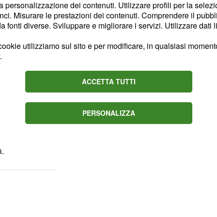
la personalizzazione dei contenuti. Utilizzare profili per la selez
ci. Misurare le prestazioni dei contenuti. Comprendere il pubblic
siglio di
fonti diverse. Sviluppare e migliorare i servizi. Utilizzare dati l
ookie utilizziamo sul sito e per modificare, in qualsiasi momento,
lla Camera di Commercio
.
za dell'Assemblea,
 per il futuro del
ACCETTA TUTTI
involgimento e la
li». Tagliavanti ha inoltre
PERSONALIZZA
lino, il cui lavoro ha
a preparato le condizioni
à.