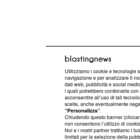
Utilizziamo i cookie e tecnologie s
navigazione e per analizzare il no
Monica Lucarelli e Romolo Reboa so
dati web, pubblicità e social media,
rispettivamente dalla Regione Lazio
i quali potrebbero combinarle con a
acconsentire all’uso di tali tecnol
rinnovato CdA avrà il compito di pro
scelte, anche eventualmente negand
della società
risanamento e rilancio
“Personalizza”
.
negli anni precedenti da Luca Vogli
Chiudendo questo banner (clicca
non consentono l’utilizzo di cookie 
uscente, al quale i soci hanno rivolt
Noi e i nostri partner trattiamo i t
ringraziamento per il lavoro svolto.
limitati per la selezione della pubb