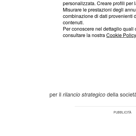
personalizzata. Creare profili per 
Misurare le prestazioni degli annun
Il ruolo del nuovo Con
combinazione di dati provenienti da 
Amministrazione
contenuti.
Per conoscere nel dettaglio quali c
Lorenzo Tagliavanti, presidente de
consultare la nostra
Cookie Policy
di Roma, ha sottolineato l'importan
definendola una «tappa fondamentale
, che vede il co
quartiere fieristico
condivisione di tutti i soci istituziona
riconosciuto il contributo di Luca Vog
garantito la fase di risanamento e h
per il
della societ
rilancio strategico