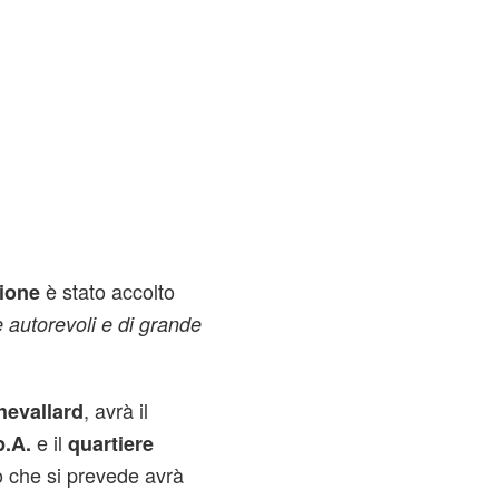
è stato accolto
ione
e autorevoli e di grande
, avrà il
hevallard
e il
p.A.
quartiere
o che si prevede avrà