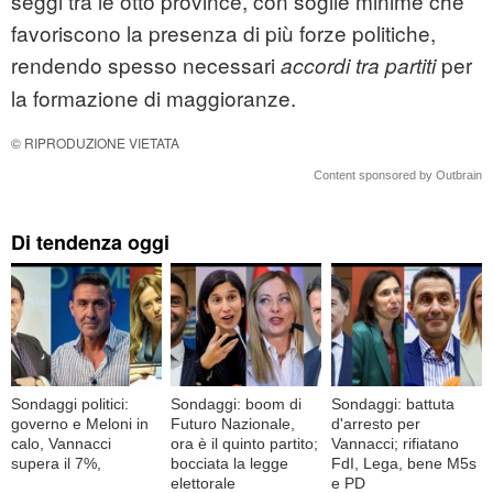
seggi tra le otto province, con soglie minime che
favoriscono la presenza di più forze politiche,
rendendo spesso necessari
per
accordi tra partiti
la formazione di maggioranze.
© RIPRODUZIONE VIETATA
Content sponsored by Outbrain
Di tendenza oggi
Sondaggi politici:
Sondaggi: boom di
Sondaggi: battuta
governo e Meloni in
Futuro Nazionale,
d'arresto per
calo, Vannacci
ora è il quinto partito;
Vannacci; rifiatano
supera il 7%,
bocciata la legge
FdI, Lega, bene M5s
elettorale
e PD