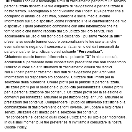
Utilizziamo i cookie e tecnologie simili di tracciamento per fornirti un servizio
Questa sezione offre informazioni trasparenti su Blasting
personalizzato rispetto alle tue esigenze di navigazione e per analizzare il
nostro traffico. Raccogliamo e condividiamo con i nostri
1624
partner che si
News, sui nostri processi editoriali e su come ci impegniamo a
occupano di analisi dei dati web, pubblicità e social media, alcune
creare news di qualità. Inoltre, afferma la nostra aderenza a
informazioni sul tuo dispositivo, come l’indirizzo IP e le caratteristiche del tuo
‘Trust Project - News with Integrity’
Blasting News non è
dispositivo, i quali potrebbero combinarle con altre informazioni che hai
ancora membro del programma, ma ha richiesto di farne
fornito loro o che hanno raccolto dal tuo utilizzo dei loro servizi. Puoi
parte; Trust Project non ha ancora effettuato una verifica di
acconsentire all’uso di tali tecnologie cliccando il pulsante
“Accetta tutti”
conformità agli standard.
presente su questo banner oppure personalizzare le tue scelte, anche
eventualmente negando il consenso al trattamento dei dati personali da
parte dei partner terzi, cliccando sul pulsante
“Personalizza”
.
Su di noi
Chiudendo questo banner (cliccando sul pulsante
“X”
in alto a destra),
acconsenti al permanere delle impostazioni predefinite che non consentono
Team editoriale
l’utilizzo di cookie o altri strumenti di tracciamento diversi dai tecnici.
Noi e i nostri partner trattiamo i tuoi dati di navigazione per: Archiviare
Corporate
informazioni su dispositivo e/o accedervi. Utilizzare dati limitati per la
selezione della pubblicità. Creare profili per la pubblicità personalizzata.
Redazione
Utilizzare profili per la selezione di pubblicità personalizzata. Creare profili
per la personalizzazione dei contenuti. Utilizzare profili per la selezione di
Informativa Privacy
contenuti personalizzati. Misurare le prestazioni degli annunci. Misurare le
prestazioni dei contenuti. Comprendere il pubblico attraverso statistiche o la
Cookie Policy
combinazione di dati provenienti da fonti diverse. Sviluppare e migliorare i
servizi. Utilizzare dati limitati per la selezione dei contenuti.
Blasting SA, IDI CHE-247.845.224, Via Carlo Frasca, 3 - 6900
Per conoscere nel dettaglio quali cookie utilizziamo sul sito e per modificare,
Lugano (Svizzera) Tel:
+39 0690258937
in qualsiasi momento, le tue preferenze, ti invitiamo a consultare la nostra
Cookie Policy
.
© 2026 Blasting News