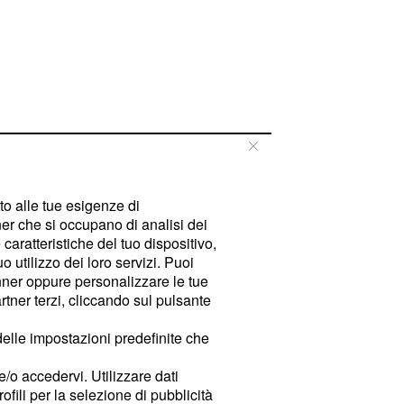
tto alle tue esigenze di
er che si occupano di analisi dei
caratteristiche del tuo dispositivo,
 utilizzo dei loro servizi. Puoi
ner oppure personalizzare le tue
tner terzi, cliccando sul pulsante
delle impostazioni predefinite che
e/o accedervi. Utilizzare dati
rofili per la selezione di pubblicità