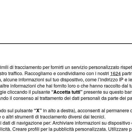
plato dall'art. 107,
una nuova, possibile e
imili di tracciamento per fornirti un servizio personalizzato rispe
stro traffico. Raccogliamo e condividiamo con i nostri
1624
partn
re delle
. La
imprese
 alcune informazioni sul tuo dispositivo, come l’indirizzo IP e le 
inanziamenti europei, è
ltre informazioni che hai fornito loro o che hanno raccolto dal tuo
te accessibile. Infatti, è
ogie cliccando il pulsante
“Accetta tutti”
presente su questo ban
o il consenso al trattamento dei dati personali da parte dei par
, non devono sottostare
s
della Commissione
ndo sul pulsante
“X”
in alto a destra), acconsenti al permanere 
 degli aiuti è di
200.000
o altri strumenti di tracciamento diversi dai tecnici.
uoi dati di navigazione per: Archiviare informazioni su dispositivo 
 è ridotta a
per i
100.000
licità. Creare profili per la pubblicità personalizzata. Utilizzare p