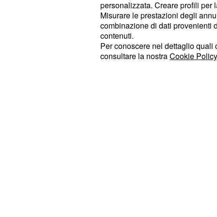
trasporti di merci che avvengono sul
personalizzata. Creare profili per 
Misurare le prestazioni degli annun
Sono previste delle esclusioni rigua
combinazione di dati provenienti da 
contenuti.
virtù della natura della loro attività 
Per conoscere nel dettaglio quali c
operandi all'interno del mercato eu
consultare la nostra
Cookie Policy