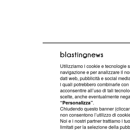
Ora, con il rispetto del limite contem
comma 1, si è data forma e vita ad 
Utilizziamo i cookie e tecnologie s
navigazione e per analizzare il no
lecita forma di finanziamenti a favo
dati web, pubblicità e social media,
nuova procedura di erogazione dei f
i quali potrebbero combinarle con a
stata semplificata e resa più facilmen
acconsentire all’uso di tali tecnol
scelte, anche eventualmente negand
stato deciso che gli
aiuti de minimi
“Personalizza”
.
al controllo di legittimità da parte 
Chiudendo questo banner (clicca
Europea. Il limite massimo del valore
non consentono l’utilizzo di cookie 
Noi e i nostri partner trattiamo i t
euro nell'arco dei tre anni. La soglia
limitati per la selezione della pubb