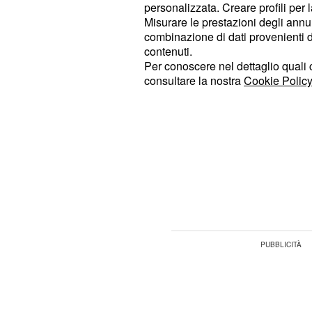
personalizzata. Creare profili per 
occhi sul cumulo figu
Misurare le prestazioni degli annun
combinazione di dati provenienti da 
Stante la situazione, l'istituto di p
contenuti.
mancato di sottolineare alcuni dei p
Per conoscere nel dettaglio quali c
consultare la nostra
Cookie Policy
riguardanti la gestione dei trattament
operato come sindacalista. "Se il v
contribuzione aggiuntiva
non incid
" spiega l'Inps
andare in pensione
, sopratt
sul livello della pensione
pubblici che si trovano nel regime 
retributivo ante riforma Fornero".