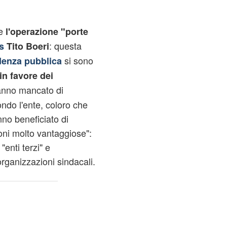
e
l'operazione "porte
: questa
s
Tito Boeri
si sono
videnza pubblica
in favore dei
hanno mancato di
ondo l'ente, coloro che
no beneficiato di
oni molto vantaggiose":
enti terzi" e
organizzazioni sindacali.