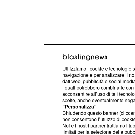
Utilizziamo i cookie e tecnologie s
navigazione e per analizzare il no
Se questi presupposti non si verific
dati web, pubblicità e social media,
i quali potrebbero combinarle con a
pensioni erogate dall'istituto sareb
acconsentire all’uso di tali tecnol
, con picchi che 
inferiori del 27%
scelte, anche eventualmente negand
anche il 66% rispetto agli altri lavorat
“Personalizza”
.
Chiudendo questo banner (clicca
previdenza generale.
non consentono l’utilizzo di cookie 
Noi e i nostri partner trattiamo i t
Pensioni e sindacati: 
limitati per la selezione della pubb