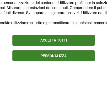
la personalizzazione dei contenuti. Utilizzare profili per la selez
rativo
ci. Misurare le prestazioni dei contenuti. Comprendere il pubblic
fonti diverse. Sviluppare e migliorare i servizi. Utilizzare dati l
revidenza pubblica non ha
unti maggiormente critici
ookie utilizziamo sul sito e per modificare, in qualsiasi momento,
.
i in favore di chi ha
ersamento della
ACCETTA TUTTI
e su
quando si può
 "ha
riflessi importanti
utto per i dipendenti
PERSONALIZZA
misto oppure in regime