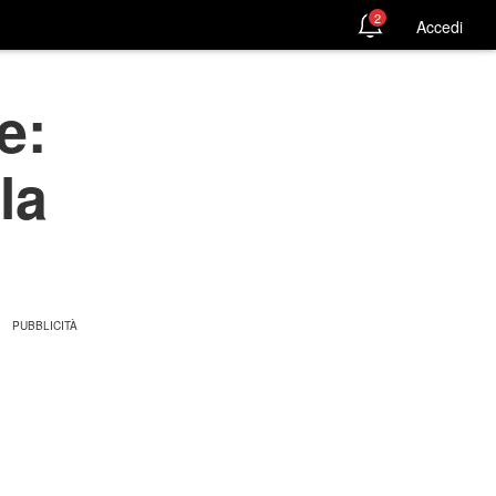
2
Accedi
e:
la