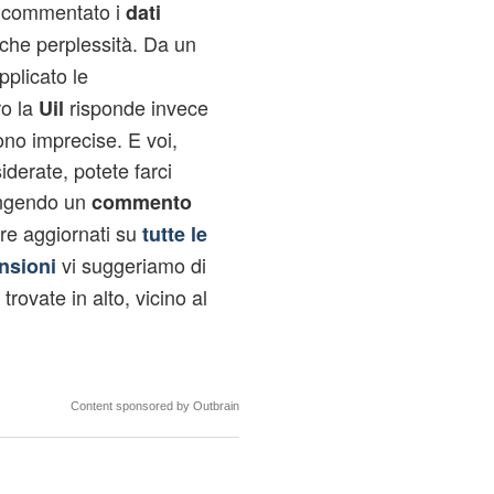
o commentato i
dati
he perplessità. Da un
plicato le
ro la
risponde invece
Uil
iono imprecise. E voi,
derate, potete farci
ungendo un
commento
tare aggiornati su
tutte le
vi suggeriamo di
nsioni
 trovate in alto, vicino al
Content sponsored by Outbrain