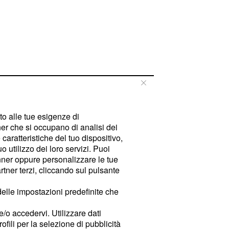
tto alle tue esigenze di
er che si occupano di analisi dei
caratteristiche del tuo dispositivo,
 utilizzo dei loro servizi. Puoi
ner oppure personalizzare le tue
tner terzi, cliccando sul pulsante
delle impostazioni predefinite che
e/o accedervi. Utilizzare dati
rofili per la selezione di pubblicità