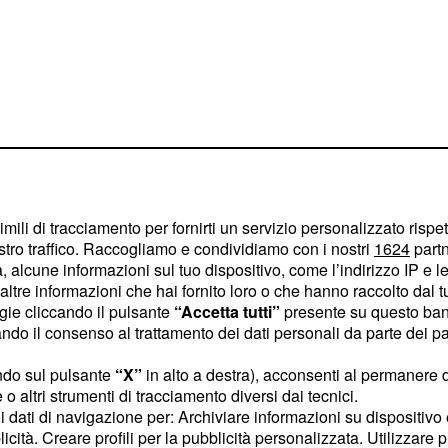
imili di tracciamento per fornirti un servizio personalizzato rispe
stro traffico. Raccogliamo e condividiamo con i nostri
1624
partn
assero, secondo l'Inps le
 alcune informazioni sul tuo dispositivo, come l’indirizzo IP e le 
ltre informazioni che hai fornito loro o che hanno raccolto dal tuo
bero
mediamente
ogie cliccando il pulsante
“Accetta tutti”
presente su questo ban
possono raggiungere
o il consenso al trattamento dei dati personali da parte dei par
ori iscritti alle forme di
ndo sul pulsante
“X”
in alto a destra), acconsenti al permanere 
o altri strumenti di tracciamento diversi dai tecnici.
uoi dati di navigazione per: Archiviare informazioni su dispositivo 
l'Inps punta gli
licità. Creare profili per la pubblicità personalizzata. Utilizzare p