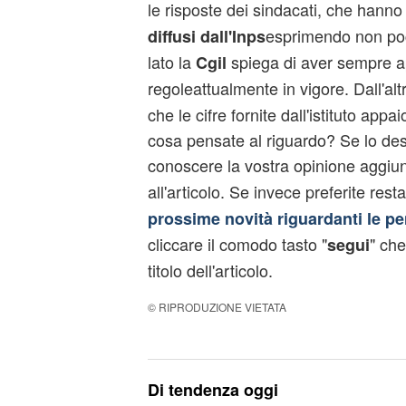
le risposte dei sindacati, che hann
esprimendo non poc
diffusi dall'Inps
lato la
spiega di aver sempre ap
Cgil
regoleattualmente in vigore. Dall'alt
che le cifre fornite dall'istituto appa
cosa pensate al riguardo? Se lo desi
conoscere la vostra opinione aggi
all'articolo. Se invece preferite res
prossime novità riguardanti le pe
cliccare il comodo tasto "
" che
segui
titolo dell'articolo.
© RIPRODUZIONE VIETATA
Di tendenza oggi