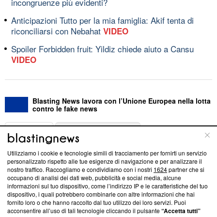
incongruenze più evidenti?
Anticipazioni Tutto per la mia famiglia: Akif tenta di
riconciliarsi con Nebahat
VIDEO
Spoiler Forbidden fruit: Yildiz chiede aiuto a Cansu
VIDEO
Blasting News lavora con l’Unione Europea nella lotta
contro le fake news
ABOUT
LINEA EDITORIALE
Utilizziamo i cookie e tecnologie simili di tracciamento per fornirti un servizio
Questa sezione offre informazioni trasparenti su Blasting
personalizzato rispetto alle tue esigenze di navigazione e per analizzare il
nostro traffico. Raccogliamo e condividiamo con i nostri
1624
partner che si
News, sui nostri processi editoriali e su come ci impegniamo a
occupano di analisi dei dati web, pubblicità e social media, alcune
creare news di qualità. Inoltre, afferma la nostra aderenza a
informazioni sul tuo dispositivo, come l’indirizzo IP e le caratteristiche del tuo
‘Trust Project - News with Integrity’
Blasting News non è
dispositivo, i quali potrebbero combinarle con altre informazioni che hai
ancora membro del programma, ma ha richiesto di farne
fornito loro o che hanno raccolto dal tuo utilizzo dei loro servizi. Puoi
parte; Trust Project non ha ancora effettuato una verifica di
acconsentire all’uso di tali tecnologie cliccando il pulsante
“Accetta tutti”