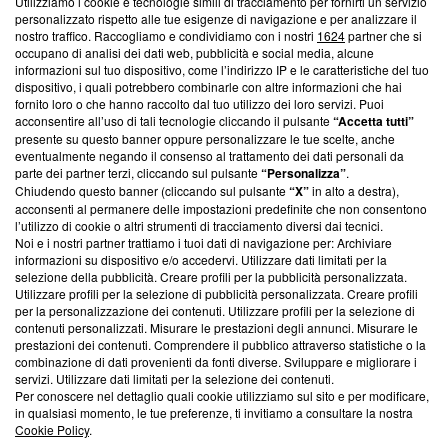
Utilizziamo i cookie e tecnologie simili di tracciamento per fornirti un servizio
Questa sezione offre informazioni trasparenti su Blasting
personalizzato rispetto alle tue esigenze di navigazione e per analizzare il
nostro traffico. Raccogliamo e condividiamo con i nostri
1624
partner che si
News, sui nostri processi editoriali e su come ci impegniamo a
occupano di analisi dei dati web, pubblicità e social media, alcune
creare news di qualità. Inoltre, afferma la nostra aderenza a
informazioni sul tuo dispositivo, come l’indirizzo IP e le caratteristiche del tuo
‘Trust Project - News with Integrity’
Blasting News non è
dispositivo, i quali potrebbero combinarle con altre informazioni che hai
ancora membro del programma, ma ha richiesto di farne
fornito loro o che hanno raccolto dal tuo utilizzo dei loro servizi. Puoi
parte; Trust Project non ha ancora effettuato una verifica di
acconsentire all’uso di tali tecnologie cliccando il pulsante
“Accetta tutti”
conformità agli standard.
presente su questo banner oppure personalizzare le tue scelte, anche
eventualmente negando il consenso al trattamento dei dati personali da
parte dei partner terzi, cliccando sul pulsante
“Personalizza”
.
Su di noi
Chiudendo questo banner (cliccando sul pulsante
“X”
in alto a destra),
acconsenti al permanere delle impostazioni predefinite che non consentono
Team editoriale
l’utilizzo di cookie o altri strumenti di tracciamento diversi dai tecnici.
Noi e i nostri partner trattiamo i tuoi dati di navigazione per: Archiviare
Corporate
informazioni su dispositivo e/o accedervi. Utilizzare dati limitati per la
selezione della pubblicità. Creare profili per la pubblicità personalizzata.
Redazione
Utilizzare profili per la selezione di pubblicità personalizzata. Creare profili
per la personalizzazione dei contenuti. Utilizzare profili per la selezione di
Informativa Privacy
contenuti personalizzati. Misurare le prestazioni degli annunci. Misurare le
prestazioni dei contenuti. Comprendere il pubblico attraverso statistiche o la
Cookie Policy
combinazione di dati provenienti da fonti diverse. Sviluppare e migliorare i
servizi. Utilizzare dati limitati per la selezione dei contenuti.
Blasting SA, IDI CHE-247.845.224, Via Carlo Frasca, 3 - 6900
Per conoscere nel dettaglio quali cookie utilizziamo sul sito e per modificare,
Lugano (Svizzera) Tel:
+39 0690258937
in qualsiasi momento, le tue preferenze, ti invitiamo a consultare la nostra
Cookie Policy
.
© 2026 Blasting News