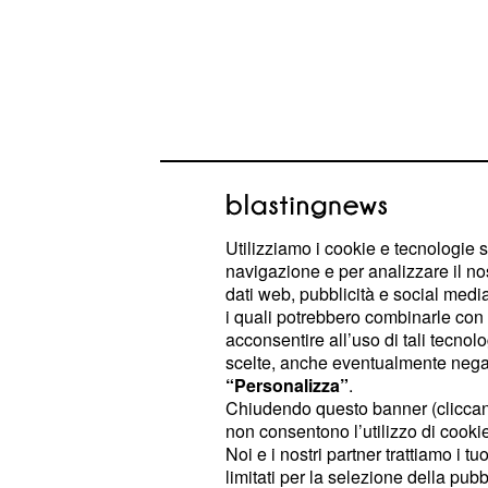
Utilizziamo i cookie e tecnologie s
navigazione e per analizzare il no
Ultime news scuola, 
dati web, pubblicità e social media,
i quali potrebbero combinarle con a
settembre 2016: nastri
acconsentire all’uso di tali tecnol
vero che i posti non c
scelte, anche eventualmente negand
“Personalizza”
.
La prova evidente è rappresentata 
Chiudendo questo banner (clicca
non consentono l’utilizzo di cookie 
e dai posti 
in deroga sul sostegno
Noi e i nostri partner trattiamo i t
l'integrazione delle cattedre conces
limitati per la selezione della pubb