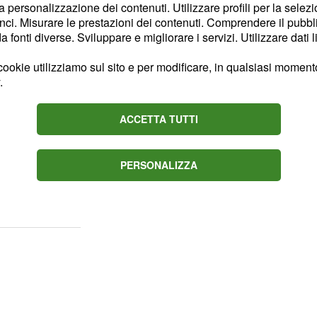
le esigenze delle
.
scuole
la personalizzazione dei contenuti. Utilizzare profili per la selez
ci. Misurare le prestazioni dei contenuti. Comprendere il pubblic
stanno e non cercare di
fonti diverse. Sviluppare e migliorare i servizi. Utilizzare dati l
 per fare un esempio,
deportati' sono ben 3200
ookie utilizziamo sul sito e per modificare, in qualsiasi momento,
.
segnate oltre
ACCETTA TUTTI
bbe
ribaltare la geografia,
,
e
ministro Giannini
PERSONALIZZA
ud sono troppi: semmai è
roppo pochi.