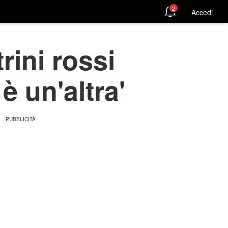
2
Accedi
rini rossi
è un'altra'