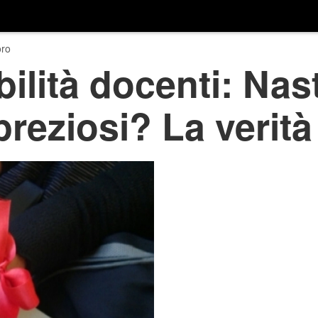
ro
ilità docenti: Nast
preziosi? La verità 