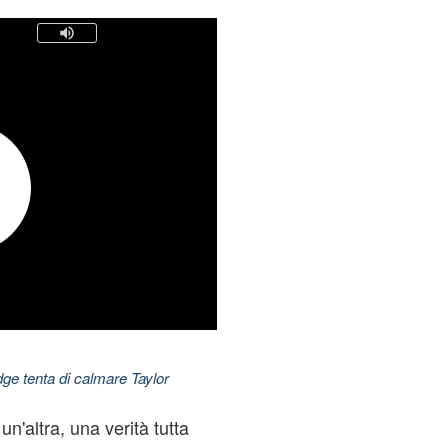
dge tenta di calmare Taylor
un'altra, una verità tutta