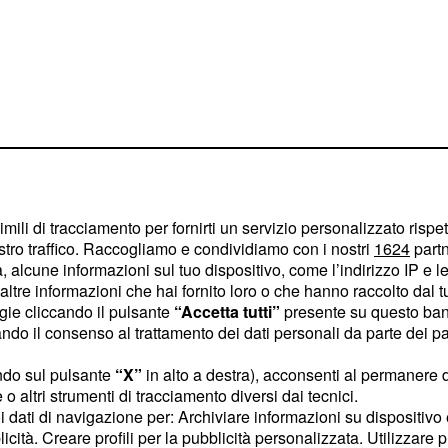
imili di tracciamento per fornirti un servizio personalizzato rispe
stro traffico. Raccogliamo e condividiamo con i nostri
1624
partn
domenica 18
 alcune informazioni sul tuo dispositivo, come l’indirizzo IP e le 
ltre informazioni che hai fornito loro o che hanno raccolto dal tuo
ni rossi 'Non è
ogie cliccando il pulsante
“Accetta tutti”
presente su questo ban
i sono'
o il consenso al trattamento dei dati personali da parte dei par
dai numerosissimi
posti
ndo sul pulsante
“X”
in alto a destra), acconsenti al permanere 
o altri strumenti di tracciamento diversi dai tecnici.
dell'
organico di fatto,
uoi dati di navigazione per: Archiviare informazioni su dispositivo 
se ogni anno dagli Uffici
licità. Creare profili per la pubblicità personalizzata. Utilizzare p