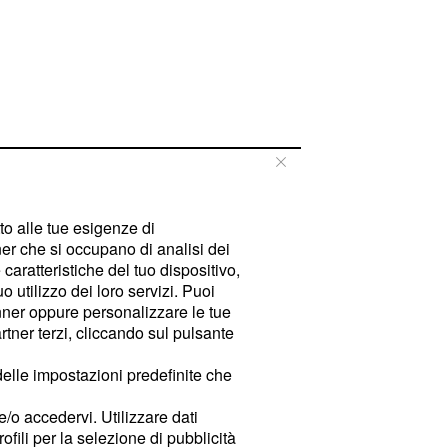
tto alle tue esigenze di
er che si occupano di analisi dei
caratteristiche del tuo dispositivo,
 utilizzo dei loro servizi. Puoi
ner oppure personalizzare le tue
tner terzi, cliccando sul pulsante
delle impostazioni predefinite che
e/o accedervi. Utilizzare dati
rofili per la selezione di pubblicità