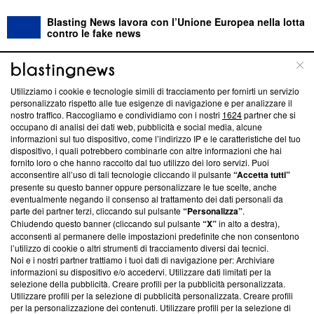
Blasting News lavora con l’Unione Europea nella lotta
contro le fake news
ABOUT
LINEA EDITORIALE
Utilizziamo i cookie e tecnologie simili di tracciamento per fornirti un servizio
personalizzato rispetto alle tue esigenze di navigazione e per analizzare il
Questa sezione offre informazioni trasparenti su Blasting
nostro traffico. Raccogliamo e condividiamo con i nostri
1624
partner che si
News, sui nostri processi editoriali e su come ci impegniamo a
occupano di analisi dei dati web, pubblicità e social media, alcune
creare news di qualità. Inoltre, afferma la nostra aderenza a
informazioni sul tuo dispositivo, come l’indirizzo IP e le caratteristiche del tuo
‘Trust Project - News with Integrity’
Blasting News non è
dispositivo, i quali potrebbero combinarle con altre informazioni che hai
fornito loro o che hanno raccolto dal tuo utilizzo dei loro servizi. Puoi
ancora membro del programma, ma ha richiesto di farne
acconsentire all’uso di tali tecnologie cliccando il pulsante
“Accetta tutti”
parte; Trust Project non ha ancora effettuato una verifica di
presente su questo banner oppure personalizzare le tue scelte, anche
conformità agli standard.
eventualmente negando il consenso al trattamento dei dati personali da
parte dei partner terzi, cliccando sul pulsante
“Personalizza”
.
Su di noi
Chiudendo questo banner (cliccando sul pulsante
“X”
in alto a destra),
acconsenti al permanere delle impostazioni predefinite che non consentono
Team editoriale
l’utilizzo di cookie o altri strumenti di tracciamento diversi dai tecnici.
Noi e i nostri partner trattiamo i tuoi dati di navigazione per: Archiviare
Corporate
informazioni su dispositivo e/o accedervi. Utilizzare dati limitati per la
selezione della pubblicità. Creare profili per la pubblicità personalizzata.
Redazione
Utilizzare profili per la selezione di pubblicità personalizzata. Creare profili
per la personalizzazione dei contenuti. Utilizzare profili per la selezione di