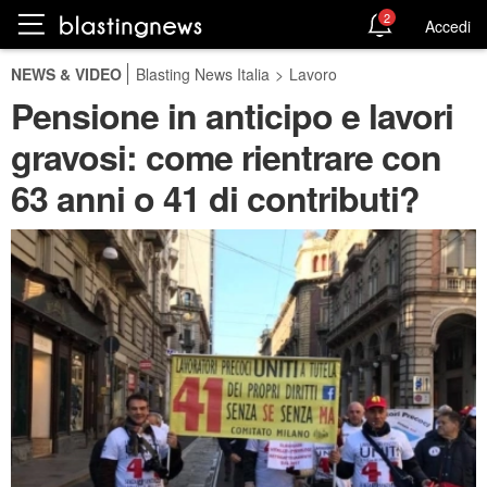
2
Accedi
NEWS & VIDEO
Blasting News Italia
>
Lavoro
Pensione in anticipo e lavori
gravosi: come rientrare con
63 anni o 41 di contributi?