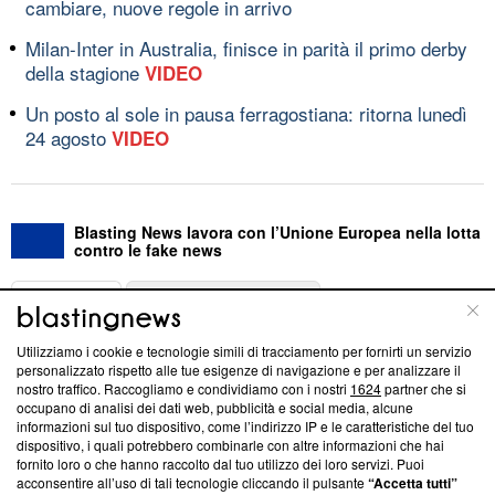
cambiare, nuove regole in arrivo
Milan-Inter in Australia, finisce in parità il primo derby
della stagione
VIDEO
Un posto al sole in pausa ferragostiana: ritorna lunedì
24 agosto
VIDEO
Blasting News lavora con l’Unione Europea nella lotta
contro le fake news
ABOUT
LINEA EDITORIALE
Utilizziamo i cookie e tecnologie simili di tracciamento per fornirti un servizio
Questa sezione offre informazioni trasparenti su Blasting
personalizzato rispetto alle tue esigenze di navigazione e per analizzare il
nostro traffico. Raccogliamo e condividiamo con i nostri
1624
partner che si
News, sui nostri processi editoriali e su come ci impegniamo a
occupano di analisi dei dati web, pubblicità e social media, alcune
creare news di qualità. Inoltre, afferma la nostra aderenza a
informazioni sul tuo dispositivo, come l’indirizzo IP e le caratteristiche del tuo
‘Trust Project - News with Integrity’
Blasting News non è
dispositivo, i quali potrebbero combinarle con altre informazioni che hai
ancora membro del programma, ma ha richiesto di farne
fornito loro o che hanno raccolto dal tuo utilizzo dei loro servizi. Puoi
parte; Trust Project non ha ancora effettuato una verifica di
acconsentire all’uso di tali tecnologie cliccando il pulsante
“Accetta tutti”