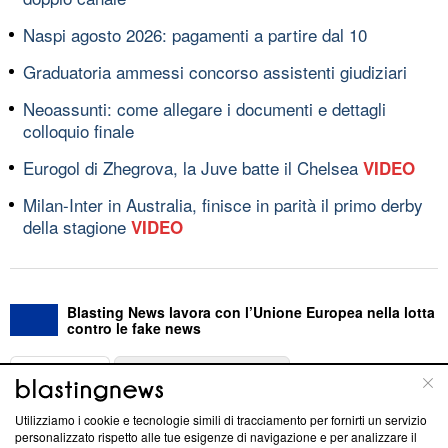
Naspi agosto 2026: pagamenti a partire dal 10
Graduatoria ammessi concorso assistenti giudiziari
Neoassunti: come allegare i documenti e dettagli
colloquio finale
Eurogol di Zhegrova, la Juve batte il Chelsea
VIDEO
Milan-Inter in Australia, finisce in parità il primo derby
della stagione
VIDEO
Blasting News lavora con l’Unione Europea nella lotta
contro le fake news
ABOUT
LINEA EDITORIALE
Utilizziamo i cookie e tecnologie simili di tracciamento per fornirti un servizio
Questa sezione offre informazioni trasparenti su Blasting
personalizzato rispetto alle tue esigenze di navigazione e per analizzare il