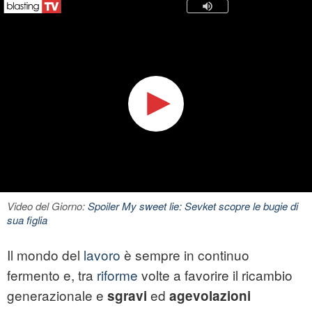
Video del Giorno:
Spoiler My sweet lie: Sevket scopre le bugie di
sua figlia
Il mondo del
lavoro
è sempre in continuo
fermento e, tra
riforme
volte a favorire il ricambio
generazionale e
ed
sgravi
agevolazioni