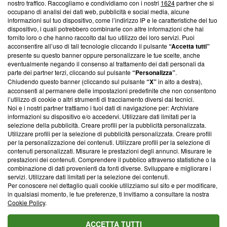
nostro traffico. Raccogliamo e condividiamo con i nostri
1624
partner che si
News, sui nostri processi editoriali e su come ci impegniamo a
occupano di analisi dei dati web, pubblicità e social media, alcune
creare news di qualità. Inoltre, afferma la nostra aderenza a
informazioni sul tuo dispositivo, come l’indirizzo IP e le caratteristiche del tuo
‘Trust Project - News with Integrity’
Blasting News non è
dispositivo, i quali potrebbero combinarle con altre informazioni che hai
ancora membro del programma, ma ha richiesto di farne
fornito loro o che hanno raccolto dal tuo utilizzo dei loro servizi. Puoi
parte; Trust Project non ha ancora effettuato una verifica di
acconsentire all’uso di tali tecnologie cliccando il pulsante
“Accetta tutti”
conformità agli standard.
presente su questo banner oppure personalizzare le tue scelte, anche
eventualmente negando il consenso al trattamento dei dati personali da
parte dei partner terzi, cliccando sul pulsante
“Personalizza”
.
Su di noi
Chiudendo questo banner (cliccando sul pulsante
“X”
in alto a destra),
acconsenti al permanere delle impostazioni predefinite che non consentono
Team editoriale
l’utilizzo di cookie o altri strumenti di tracciamento diversi dai tecnici.
Noi e i nostri partner trattiamo i tuoi dati di navigazione per: Archiviare
Corporate
informazioni su dispositivo e/o accedervi. Utilizzare dati limitati per la
selezione della pubblicità. Creare profili per la pubblicità personalizzata.
Redazione
Utilizzare profili per la selezione di pubblicità personalizzata. Creare profili
per la personalizzazione dei contenuti. Utilizzare profili per la selezione di
Informativa Privacy
contenuti personalizzati. Misurare le prestazioni degli annunci. Misurare le
prestazioni dei contenuti. Comprendere il pubblico attraverso statistiche o la
Cookie Policy
combinazione di dati provenienti da fonti diverse. Sviluppare e migliorare i
servizi. Utilizzare dati limitati per la selezione dei contenuti.
Blasting SA, IDI CHE-247.845.224, Via Carlo Frasca, 3 - 6900
Per conoscere nel dettaglio quali cookie utilizziamo sul sito e per modificare,
Lugano (Svizzera) Tel:
+39 0690258937
in qualsiasi momento, le tue preferenze, ti invitiamo a consultare la nostra
Cookie Policy
.
© 2026 Blasting News
ACCETTA TUTTI