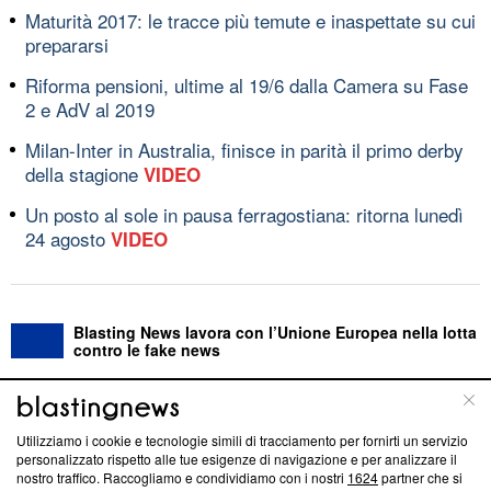
Maturità 2017: le tracce più temute e inaspettate su cui
prepararsi
Riforma pensioni, ultime al 19/6 dalla Camera su Fase
2 e AdV al 2019
Milan-Inter in Australia, finisce in parità il primo derby
della stagione
VIDEO
Un posto al sole in pausa ferragostiana: ritorna lunedì
24 agosto
VIDEO
Blasting News lavora con l’Unione Europea nella lotta
contro le fake news
ABOUT
LINEA EDITORIALE
Utilizziamo i cookie e tecnologie simili di tracciamento per fornirti un servizio
personalizzato rispetto alle tue esigenze di navigazione e per analizzare il
Questa sezione offre informazioni trasparenti su Blasting
nostro traffico. Raccogliamo e condividiamo con i nostri
1624
partner che si
News, sui nostri processi editoriali e su come ci impegniamo a