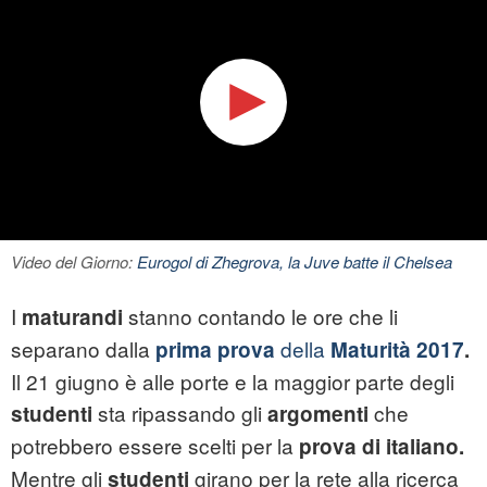
Video del Giorno:
Eurogol di Zhegrova, la Juve batte il Chelsea
I
stanno contando le ore che li
maturandi
separano dalla
d
ella
prima prova
Maturità 2017
.
Il 21 giugno è alle porte e la maggior parte degli
sta ripassando gli
che
studenti
argomenti
potrebbero essere scelti per la
prova di italiano.
Mentre gli
girano per la rete alla ricerca
studenti