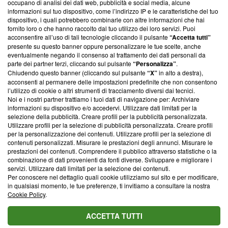
occupano di analisi dei dati web, pubblicità e social media, alcune
creare news di qualità. Inoltre, afferma la nostra aderenza a
informazioni sul tuo dispositivo, come l’indirizzo IP e le caratteristiche del tuo
‘Trust Project - News with Integrity’
Blasting News non è
dispositivo, i quali potrebbero combinarle con altre informazioni che hai
fornito loro o che hanno raccolto dal tuo utilizzo dei loro servizi. Puoi
ancora membro del programma, ma ha richiesto di farne
acconsentire all’uso di tali tecnologie cliccando il pulsante
“Accetta tutti”
parte; Trust Project non ha ancora effettuato una verifica di
presente su questo banner oppure personalizzare le tue scelte, anche
conformità agli standard.
eventualmente negando il consenso al trattamento dei dati personali da
parte dei partner terzi, cliccando sul pulsante
“Personalizza”
.
Su di noi
Chiudendo questo banner (cliccando sul pulsante
“X”
in alto a destra),
acconsenti al permanere delle impostazioni predefinite che non consentono
Team editoriale
l’utilizzo di cookie o altri strumenti di tracciamento diversi dai tecnici.
Noi e i nostri partner trattiamo i tuoi dati di navigazione per: Archiviare
Corporate
informazioni su dispositivo e/o accedervi. Utilizzare dati limitati per la
selezione della pubblicità. Creare profili per la pubblicità personalizzata.
Redazione
Utilizzare profili per la selezione di pubblicità personalizzata. Creare profili
per la personalizzazione dei contenuti. Utilizzare profili per la selezione di
Informativa Privacy
contenuti personalizzati. Misurare le prestazioni degli annunci. Misurare le
prestazioni dei contenuti. Comprendere il pubblico attraverso statistiche o la
Cookie Policy
combinazione di dati provenienti da fonti diverse. Sviluppare e migliorare i
servizi. Utilizzare dati limitati per la selezione dei contenuti.
Per conoscere nel dettaglio quali cookie utilizziamo sul sito e per modificare,
Blasting SA, IDI CHE-247.845.224, Via Carlo Frasca, 3 - 6900
in qualsiasi momento, le tue preferenze, ti invitiamo a consultare la nostra
Lugano (Svizzera) Tel:
+39 0690258937
Cookie Policy
.
© 2026 Blasting News
ACCETTA TUTTI