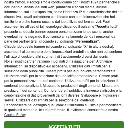
nostro traffico. Raccogliamo e condividiamo con i nostri
1624
partner che si
News, sui nostri processi editoriali e su come ci impegniamo a
occupano di analisi dei dati web, pubblicità e social media, alcune
creare news di qualità. Inoltre, afferma la nostra aderenza a
informazioni sul tuo dispositivo, come l’indirizzo IP e le caratteristiche del tuo
‘Trust Project - News with Integrity’
Blasting News non è
dispositivo, i quali potrebbero combinarle con altre informazioni che hai
ancora membro del programma, ma ha richiesto di farne
fornito loro o che hanno raccolto dal tuo utilizzo dei loro servizi. Puoi
parte; Trust Project non ha ancora effettuato una verifica di
acconsentire all’uso di tali tecnologie cliccando il pulsante
“Accetta tutti”
conformità agli standard.
presente su questo banner oppure personalizzare le tue scelte, anche
eventualmente negando il consenso al trattamento dei dati personali da
parte dei partner terzi, cliccando sul pulsante
“Personalizza”
.
Su di noi
Chiudendo questo banner (cliccando sul pulsante
“X”
in alto a destra),
acconsenti al permanere delle impostazioni predefinite che non consentono
Team editoriale
l’utilizzo di cookie o altri strumenti di tracciamento diversi dai tecnici.
Noi e i nostri partner trattiamo i tuoi dati di navigazione per: Archiviare
Corporate
informazioni su dispositivo e/o accedervi. Utilizzare dati limitati per la
selezione della pubblicità. Creare profili per la pubblicità personalizzata.
Redazione
Utilizzare profili per la selezione di pubblicità personalizzata. Creare profili
per la personalizzazione dei contenuti. Utilizzare profili per la selezione di
Informativa Privacy
contenuti personalizzati. Misurare le prestazioni degli annunci. Misurare le
prestazioni dei contenuti. Comprendere il pubblico attraverso statistiche o la
Cookie Policy
combinazione di dati provenienti da fonti diverse. Sviluppare e migliorare i
servizi. Utilizzare dati limitati per la selezione dei contenuti.
Blasting SA, IDI CHE-247.845.224, Via Carlo Frasca, 3 - 6900
Per conoscere nel dettaglio quali cookie utilizziamo sul sito e per modificare,
Lugano (Svizzera) Tel:
+39 0690258937
in qualsiasi momento, le tue preferenze, ti invitiamo a consultare la nostra
Cookie Policy
.
© 2026 Blasting News
ACCETTA TUTTI