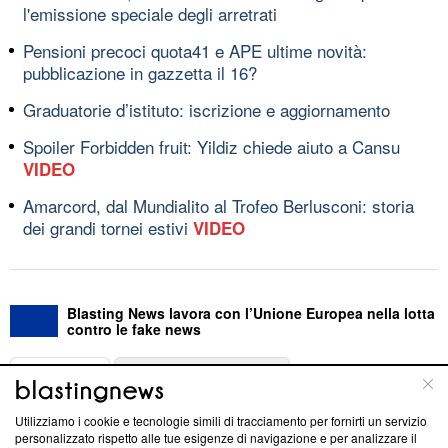
l'emissione speciale degli arretrati
Pensioni precoci quota41 e APE ultime novità:
pubblicazione in gazzetta il 16?
Graduatorie d’istituto: iscrizione e aggiornamento
Spoiler Forbidden fruit: Yildiz chiede aiuto a Cansu
VIDEO
Amarcord, dal Mundialito al Trofeo Berlusconi: storia
dei grandi tornei estivi
VIDEO
Blasting News lavora con l’Unione Europea nella lotta
contro le fake news
ABOUT
LINEA EDITORIALE
Utilizziamo i cookie e tecnologie simili di tracciamento per fornirti un servizio
Questa sezione offre informazioni trasparenti su Blasting
personalizzato rispetto alle tue esigenze di navigazione e per analizzare il