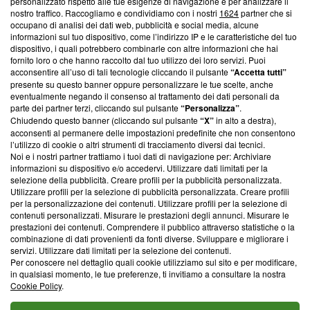
Questa sezione offre informazioni trasparenti su Blasting
personalizzato rispetto alle tue esigenze di navigazione e per analizzare il
nostro traffico. Raccogliamo e condividiamo con i nostri
1624
partner che si
News, sui nostri processi editoriali e su come ci impegniamo a
occupano di analisi dei dati web, pubblicità e social media, alcune
creare news di qualità. Inoltre, afferma la nostra aderenza a
informazioni sul tuo dispositivo, come l’indirizzo IP e le caratteristiche del tuo
‘Trust Project - News with Integrity’
Blasting News non è
dispositivo, i quali potrebbero combinarle con altre informazioni che hai
ancora membro del programma, ma ha richiesto di farne
fornito loro o che hanno raccolto dal tuo utilizzo dei loro servizi. Puoi
parte; Trust Project non ha ancora effettuato una verifica di
acconsentire all’uso di tali tecnologie cliccando il pulsante
“Accetta tutti”
conformità agli standard.
presente su questo banner oppure personalizzare le tue scelte, anche
eventualmente negando il consenso al trattamento dei dati personali da
parte dei partner terzi, cliccando sul pulsante
“Personalizza”
.
Su di noi
Chiudendo questo banner (cliccando sul pulsante
“X”
in alto a destra),
acconsenti al permanere delle impostazioni predefinite che non consentono
Team editoriale
l’utilizzo di cookie o altri strumenti di tracciamento diversi dai tecnici.
Noi e i nostri partner trattiamo i tuoi dati di navigazione per: Archiviare
Corporate
informazioni su dispositivo e/o accedervi. Utilizzare dati limitati per la
selezione della pubblicità. Creare profili per la pubblicità personalizzata.
Redazione
Utilizzare profili per la selezione di pubblicità personalizzata. Creare profili
per la personalizzazione dei contenuti. Utilizzare profili per la selezione di
Informativa Privacy
contenuti personalizzati. Misurare le prestazioni degli annunci. Misurare le
prestazioni dei contenuti. Comprendere il pubblico attraverso statistiche o la
Cookie Policy
combinazione di dati provenienti da fonti diverse. Sviluppare e migliorare i
servizi. Utilizzare dati limitati per la selezione dei contenuti.
Blasting SA, IDI CHE-247.845.224, Via Carlo Frasca, 3 - 6900
Per conoscere nel dettaglio quali cookie utilizziamo sul sito e per modificare,
Lugano (Svizzera) Tel:
+39 0690258937
in qualsiasi momento, le tue preferenze, ti invitiamo a consultare la nostra
Cookie Policy
.
© 2026 Blasting News