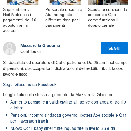
Supplenti brevi,
Personale docenti e
Scuola assunzioni da
NoiPA sblocca i
Ata: ad agosto
concorsi e Gps:
pagamenti: dal 10
differenti date per i
come funziona il
agosto i primi
pagamenti
doppio canale
accrediti
Mazzarella Giacomo
SEGUI
Contributor
Sindacalista ed operatore di Caf e patronato. Da 25 anni nel campo
di pensioni, disoccupazioni, dichiarazioni dei redditi, tributi, tasse,
lavoro e fisco.
Segui
Giacomo
su Facebook
Leggi di più sullo stesso argomento da Mazzarella Giacomo:
Aumento pensione invalidi civili totali: serve domanda entro il 9
ottobre
Pensioni, incontro sindacati-governo: ipotesi Ape sociale e Q41
per i lavoratori fragili
Nuovo Ccnl: baby sitter tutte inquadrate in livello BS e da