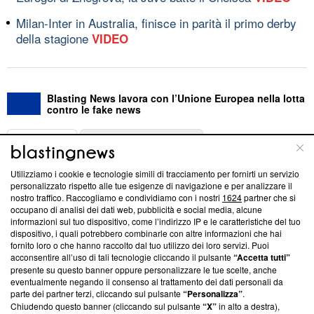
Milan-Inter in Australia, finisce in parità il primo derby
della stagione
VIDEO
Blasting News lavora con l’Unione Europea nella lotta
contro le fake news
ABOUT
LINEA EDITORIALE
Utilizziamo i cookie e tecnologie simili di tracciamento per fornirti un servizio
Questa sezione offre informazioni trasparenti su Blasting
personalizzato rispetto alle tue esigenze di navigazione e per analizzare il
nostro traffico. Raccogliamo e condividiamo con i nostri
1624
partner che si
News, sui nostri processi editoriali e su come ci impegniamo a
occupano di analisi dei dati web, pubblicità e social media, alcune
creare news di qualità. Inoltre, afferma la nostra aderenza a
informazioni sul tuo dispositivo, come l’indirizzo IP e le caratteristiche del tuo
‘Trust Project - News with Integrity’
Blasting News non è
dispositivo, i quali potrebbero combinarle con altre informazioni che hai
ancora membro del programma, ma ha richiesto di farne
fornito loro o che hanno raccolto dal tuo utilizzo dei loro servizi. Puoi
parte; Trust Project non ha ancora effettuato una verifica di
acconsentire all’uso di tali tecnologie cliccando il pulsante
“Accetta tutti”
conformità agli standard.
presente su questo banner oppure personalizzare le tue scelte, anche
eventualmente negando il consenso al trattamento dei dati personali da
parte dei partner terzi, cliccando sul pulsante
“Personalizza”
.
Su di noi
Chiudendo questo banner (cliccando sul pulsante
“X”
in alto a destra),