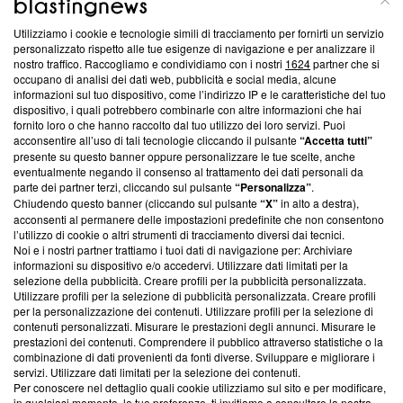
Utilizziamo i cookie e tecnologie simili di tracciamento per fornirti un servizio
Questa sezione offre informazioni trasparenti su Blasting
personalizzato rispetto alle tue esigenze di navigazione e per analizzare il
nostro traffico. Raccogliamo e condividiamo con i nostri
1624
partner che si
News, sui nostri processi editoriali e su come ci impegniamo a
occupano di analisi dei dati web, pubblicità e social media, alcune
creare news di qualità. Inoltre, afferma la nostra aderenza a
informazioni sul tuo dispositivo, come l’indirizzo IP e le caratteristiche del tuo
‘Trust Project - News with Integrity’
Blasting News non è
dispositivo, i quali potrebbero combinarle con altre informazioni che hai
ancora membro del programma, ma ha richiesto di farne
fornito loro o che hanno raccolto dal tuo utilizzo dei loro servizi. Puoi
parte; Trust Project non ha ancora effettuato una verifica di
acconsentire all’uso di tali tecnologie cliccando il pulsante
“Accetta tutti”
conformità agli standard.
presente su questo banner oppure personalizzare le tue scelte, anche
eventualmente negando il consenso al trattamento dei dati personali da
parte dei partner terzi, cliccando sul pulsante
“Personalizza”
.
Su di noi
Chiudendo questo banner (cliccando sul pulsante
“X”
in alto a destra),
acconsenti al permanere delle impostazioni predefinite che non consentono
Team editoriale
l’utilizzo di cookie o altri strumenti di tracciamento diversi dai tecnici.
Noi e i nostri partner trattiamo i tuoi dati di navigazione per: Archiviare
Corporate
informazioni su dispositivo e/o accedervi. Utilizzare dati limitati per la
selezione della pubblicità. Creare profili per la pubblicità personalizzata.
Redazione
Utilizzare profili per la selezione di pubblicità personalizzata. Creare profili
per la personalizzazione dei contenuti. Utilizzare profili per la selezione di
Informativa Privacy
contenuti personalizzati. Misurare le prestazioni degli annunci. Misurare le
prestazioni dei contenuti. Comprendere il pubblico attraverso statistiche o la
Cookie Policy
combinazione di dati provenienti da fonti diverse. Sviluppare e migliorare i
servizi. Utilizzare dati limitati per la selezione dei contenuti.
Blasting SA, IDI CHE-247.845.224, Via Carlo Frasca, 3 - 6900
Per conoscere nel dettaglio quali cookie utilizziamo sul sito e per modificare,
Lugano (Svizzera) Tel:
+39 0690258937
in qualsiasi momento, le tue preferenze, ti invitiamo a consultare la nostra