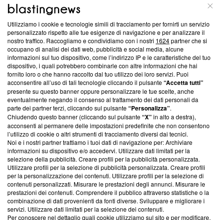
ABOUT
LINEA EDITORIALE
Utilizziamo i cookie e tecnologie simili di tracciamento per fornirti un servizio
Questa sezione offre informazioni trasparenti su Blasting
personalizzato rispetto alle tue esigenze di navigazione e per analizzare il
nostro traffico. Raccogliamo e condividiamo con i nostri
1624
partner che si
News, sui nostri processi editoriali e su come ci impegniamo a
occupano di analisi dei dati web, pubblicità e social media, alcune
creare news di qualità. Inoltre, afferma la nostra aderenza a
informazioni sul tuo dispositivo, come l’indirizzo IP e le caratteristiche del tuo
‘Trust Project - News with Integrity’
Blasting News non è
dispositivo, i quali potrebbero combinarle con altre informazioni che hai
ancora membro del programma, ma ha richiesto di farne
fornito loro o che hanno raccolto dal tuo utilizzo dei loro servizi. Puoi
parte; Trust Project non ha ancora effettuato una verifica di
acconsentire all’uso di tali tecnologie cliccando il pulsante
“Accetta tutti”
conformità agli standard.
presente su questo banner oppure personalizzare le tue scelte, anche
eventualmente negando il consenso al trattamento dei dati personali da
parte dei partner terzi, cliccando sul pulsante
“Personalizza”
.
Su di noi
Chiudendo questo banner (cliccando sul pulsante
“X”
in alto a destra),
acconsenti al permanere delle impostazioni predefinite che non consentono
Team editoriale
l’utilizzo di cookie o altri strumenti di tracciamento diversi dai tecnici.
Noi e i nostri partner trattiamo i tuoi dati di navigazione per: Archiviare
Corporate
informazioni su dispositivo e/o accedervi. Utilizzare dati limitati per la
selezione della pubblicità. Creare profili per la pubblicità personalizzata.
Redazione
Utilizzare profili per la selezione di pubblicità personalizzata. Creare profili
per la personalizzazione dei contenuti. Utilizzare profili per la selezione di
Informativa Privacy
contenuti personalizzati. Misurare le prestazioni degli annunci. Misurare le
prestazioni dei contenuti. Comprendere il pubblico attraverso statistiche o la
Cookie Policy
combinazione di dati provenienti da fonti diverse. Sviluppare e migliorare i
servizi. Utilizzare dati limitati per la selezione dei contenuti.
Blasting SA, IDI CHE-247.845.224, Via Carlo Frasca, 3 - 6900
Per conoscere nel dettaglio quali cookie utilizziamo sul sito e per modificare,