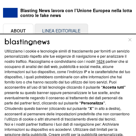
Blasting News lavora con l’Unione Europea nella lotta
contro le fake news
ABOUT
LINEA EDITORIALE
Questa sezione offre informazioni trasparenti su Blasting
Utilizziamo i cookie e tecnologie simili di tracciamento per fornirti un servizio
News, sui nostri processi editoriali e su come ci impegniamo a
personalizzato rispetto alle tue esigenze di navigazione e per analizzare il
creare news di qualità. Inoltre, afferma la nostra aderenza a
nostro traffico. Raccogliamo e condividiamo con i nostri
1624
partner che si
‘Trust Project - News with Integrity’
Blasting News non è
occupano di analisi dei dati web, pubblicità e social media, alcune
informazioni sul tuo dispositivo, come l’indirizzo IP e le caratteristiche del tuo
ancora membro del programma, ma ha richiesto di farne
dispositivo, i quali potrebbero combinarle con altre informazioni che hai
parte; Trust Project non ha ancora effettuato una verifica di
fornito loro o che hanno raccolto dal tuo utilizzo dei loro servizi. Puoi
conformità agli standard.
acconsentire all’uso di tali tecnologie cliccando il pulsante
“Accetta tutti”
presente su questo banner oppure personalizzare le tue scelte, anche
Su di noi
eventualmente negando il consenso al trattamento dei dati personali da
parte dei partner terzi, cliccando sul pulsante
“Personalizza”
.
Team editoriale
Chiudendo questo banner (cliccando sul pulsante
“X”
in alto a destra),
acconsenti al permanere delle impostazioni predefinite che non consentono
Corporate
l’utilizzo di cookie o altri strumenti di tracciamento diversi dai tecnici.
Noi e i nostri partner trattiamo i tuoi dati di navigazione per: Archiviare
Redazione
informazioni su dispositivo e/o accedervi. Utilizzare dati limitati per la
selezione della pubblicità. Creare profili per la pubblicità personalizzata.