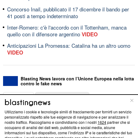
Concorso Inail, pubblicato il 17 dicembre il bando per
41 posti a tempo indeterminato
Inter-Romero: c'è l'accordo con il Tottenham, manca
quello con il difensore argentino
VIDEO
Anticipazioni La Promessa: Catalina ha un altro uomo
VIDEO
Blasting News lavora con l’Unione Europea nella lotta
contro le fake news
ABOUT
LINEA EDITORIALE
Utilizziamo i cookie e tecnologie simili di tracciamento per fornirti un servizio
Questa sezione offre informazioni trasparenti su Blasting
personalizzato rispetto alle tue esigenze di navigazione e per analizzare il
nostro traffico. Raccogliamo e condividiamo con i nostri
1624
partner che si
News, sui nostri processi editoriali e su come ci impegniamo a
occupano di analisi dei dati web, pubblicità e social media, alcune
creare news di qualità. Inoltre, afferma la nostra aderenza a
informazioni sul tuo dispositivo, come l’indirizzo IP e le caratteristiche del tuo
‘Trust Project - News with Integrity’
Blasting News non è
dispositivo, i quali potrebbero combinarle con altre informazioni che hai