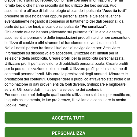
ancora membro del programma, ma ha richiesto di farne
fornito loro o che hanno raccolto dal tuo utilizzo dei loro servizi. Puoi
parte; Trust Project non ha ancora effettuato una verifica di
acconsentire all’uso di tali tecnologie cliccando il pulsante
“Accetta tutti”
conformità agli standard.
presente su questo banner oppure personalizzare le tue scelte, anche
eventualmente negando il consenso al trattamento dei dati personali da
parte dei partner terzi, cliccando sul pulsante
“Personalizza”
.
Su di noi
Chiudendo questo banner (cliccando sul pulsante
“X”
in alto a destra),
acconsenti al permanere delle impostazioni predefinite che non consentono
Team editoriale
l’utilizzo di cookie o altri strumenti di tracciamento diversi dai tecnici.
Noi e i nostri partner trattiamo i tuoi dati di navigazione per: Archiviare
Corporate
informazioni su dispositivo e/o accedervi. Utilizzare dati limitati per la
selezione della pubblicità. Creare profili per la pubblicità personalizzata.
Redazione
Utilizzare profili per la selezione di pubblicità personalizzata. Creare profili
per la personalizzazione dei contenuti. Utilizzare profili per la selezione di
Informativa Privacy
contenuti personalizzati. Misurare le prestazioni degli annunci. Misurare le
prestazioni dei contenuti. Comprendere il pubblico attraverso statistiche o la
Cookie Policy
combinazione di dati provenienti da fonti diverse. Sviluppare e migliorare i
servizi. Utilizzare dati limitati per la selezione dei contenuti.
Blasting SA, IDI CHE-247.845.224, Via Carlo Frasca, 3 - 6900
Per conoscere nel dettaglio quali cookie utilizziamo sul sito e per modificare,
Lugano (Svizzera) Tel:
+39 0690258937
in qualsiasi momento, le tue preferenze, ti invitiamo a consultare la nostra
Cookie Policy
.
© 2026 Blasting News
ACCETTA TUTTI
PERSONALIZZA