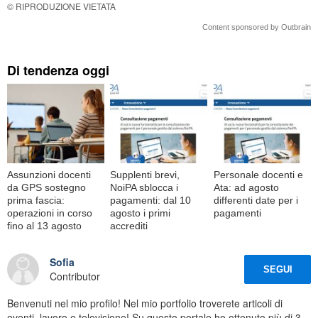
© RIPRODUZIONE VIETATA
Content sponsored by Outbrain
Di tendenza oggi
Assunzioni docenti
Supplenti brevi,
Personale docenti e
da GPS sostegno
NoiPA sblocca i
Ata: ad agosto
prima fascia:
pagamenti: dal 10
differenti date per i
operazioni in corso
agosto i primi
pagamenti
fino al 13 agosto
accrediti
Sofia
SEGUI
Contributor
Benvenuti nel mio profilo! Nel mio portfolio troverete articoli di
eventi, lavoro e televisione! Su questo portale ho ottenuto più di 3