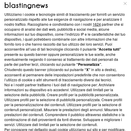
ABOUT
LINEA EDITORIALE
Utilizziamo i cookie e tecnologie simili di tracciamento per fornirti un servizio
Questa sezione offre informazioni trasparenti su Blasting
personalizzato rispetto alle tue esigenze di navigazione e per analizzare il
nostro traffico. Raccogliamo e condividiamo con i nostri
1624
partner che si
News, sui nostri processi editoriali e su come ci impegniamo a
occupano di analisi dei dati web, pubblicità e social media, alcune
creare news di qualità. Inoltre, afferma la nostra aderenza a
informazioni sul tuo dispositivo, come l’indirizzo IP e le caratteristiche del tuo
‘Trust Project - News with Integrity’
Blasting News non è
dispositivo, i quali potrebbero combinarle con altre informazioni che hai
ancora membro del programma, ma ha richiesto di farne
fornito loro o che hanno raccolto dal tuo utilizzo dei loro servizi. Puoi
parte; Trust Project non ha ancora effettuato una verifica di
acconsentire all’uso di tali tecnologie cliccando il pulsante
“Accetta tutti”
conformità agli standard.
presente su questo banner oppure personalizzare le tue scelte, anche
eventualmente negando il consenso al trattamento dei dati personali da
parte dei partner terzi, cliccando sul pulsante
“Personalizza”
.
Su di noi
Chiudendo questo banner (cliccando sul pulsante
“X”
in alto a destra),
acconsenti al permanere delle impostazioni predefinite che non consentono
Team editoriale
l’utilizzo di cookie o altri strumenti di tracciamento diversi dai tecnici.
Noi e i nostri partner trattiamo i tuoi dati di navigazione per: Archiviare
Corporate
informazioni su dispositivo e/o accedervi. Utilizzare dati limitati per la
selezione della pubblicità. Creare profili per la pubblicità personalizzata.
Redazione
Utilizzare profili per la selezione di pubblicità personalizzata. Creare profili
per la personalizzazione dei contenuti. Utilizzare profili per la selezione di
Informativa Privacy
contenuti personalizzati. Misurare le prestazioni degli annunci. Misurare le
prestazioni dei contenuti. Comprendere il pubblico attraverso statistiche o la
Cookie Policy
combinazione di dati provenienti da fonti diverse. Sviluppare e migliorare i
servizi. Utilizzare dati limitati per la selezione dei contenuti.
Blasting SA, IDI CHE-247.845.224, Via Carlo Frasca, 3 - 6900
Per conoscere nel dettaglio quali cookie utilizziamo sul sito e per modificare,