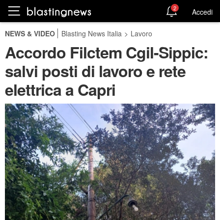
2
Accedi
NEWS & VIDEO
Blasting News Italia
>
Lavoro
Accordo Filctem Cgil-Sippic:
salvi posti di lavoro e rete
elettrica a Capri