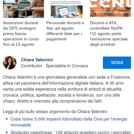
Assunzioni docenti
Personale docenti e
Docenti e ATA,
da GPS sostegno
Ata: ad agosto
controllate NoiPA:
prima fascia:
differenti date per i
l'11 agosto parte
operazioni in corso
pagamenti
l'emissione speciale
fino al 13 agosto
degli arretrati
Chiara Valentini
SEGUI
Contributor · Specialista in Cronaca
Chiara Valentini è una giornalista generalista con sede a Frosinone,
attiva nel panorama dell’informazione digitale italiana. A 35 anni
vanta una solida esperienza nella scrittura di articoli di attualità,
cronaca, politica, spettacolo, società e tendenze, con uno stile
chiaro, diretto e orientato alla comprensione dei fatti.
Leggi di più sullo stesso argomento da Chiara Valentini:
Cuba riceve 5.000 impianti fotovoltaici dalla Cina per l'energia
rinnovabile
Sindacato palestinese: '108 attacchi israeliani contro i giornalisti