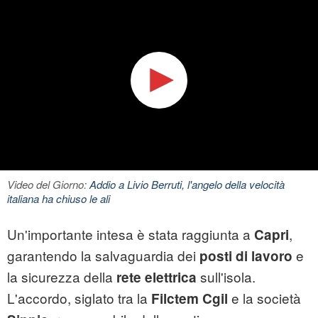
Video del Giorno:
Addio a Livio Berruti, l'angelo della velocità
italiana ha chiuso le ali
Un'importante intesa è stata raggiunta a
,
Capri
garantendo la salvaguardia dei
e
posti di lavoro
la sicurezza della
sull'isola.
rete elettrica
L'accordo, siglato tra la
e la società
Filctem Cgil