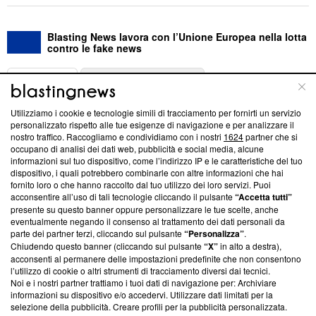
Blasting News lavora con l’Unione Europea nella lotta
contro le fake news
ABOUT
LINEA EDITORIALE
Utilizziamo i cookie e tecnologie simili di tracciamento per fornirti un servizio
Questa sezione offre informazioni trasparenti su Blasting
personalizzato rispetto alle tue esigenze di navigazione e per analizzare il
nostro traffico. Raccogliamo e condividiamo con i nostri
1624
partner che si
News, sui nostri processi editoriali e su come ci impegniamo a
occupano di analisi dei dati web, pubblicità e social media, alcune
creare news di qualità. Inoltre, afferma la nostra aderenza a
informazioni sul tuo dispositivo, come l’indirizzo IP e le caratteristiche del tuo
‘Trust Project - News with Integrity’
Blasting News non è
dispositivo, i quali potrebbero combinarle con altre informazioni che hai
ancora membro del programma, ma ha richiesto di farne
fornito loro o che hanno raccolto dal tuo utilizzo dei loro servizi. Puoi
parte; Trust Project non ha ancora effettuato una verifica di
acconsentire all’uso di tali tecnologie cliccando il pulsante
“Accetta tutti”
conformità agli standard.
presente su questo banner oppure personalizzare le tue scelte, anche
eventualmente negando il consenso al trattamento dei dati personali da
parte dei partner terzi, cliccando sul pulsante
“Personalizza”
.
Su di noi
Chiudendo questo banner (cliccando sul pulsante
“X”
in alto a destra),
acconsenti al permanere delle impostazioni predefinite che non consentono
Team editoriale
l’utilizzo di cookie o altri strumenti di tracciamento diversi dai tecnici.
Noi e i nostri partner trattiamo i tuoi dati di navigazione per: Archiviare
Corporate
informazioni su dispositivo e/o accedervi. Utilizzare dati limitati per la
selezione della pubblicità. Creare profili per la pubblicità personalizzata.
Redazione